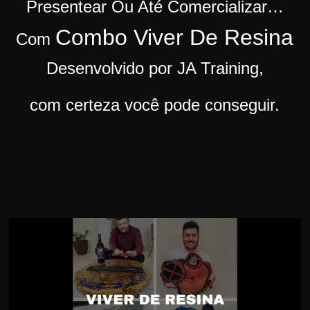
Presentear Ou Até Comercializar…
r
Combo Viver De Resina
s
Com
o
Desenvolvido por JA Training,
s
d
com certeza você pode conseguir.
a
W
e
b