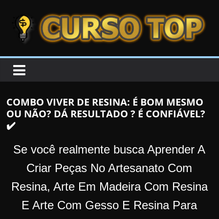
Skip to content
Skip to content
CURSOTOP
O
s
M
COMBO VIVER DE RESINA: É BOM MESMO
e
OU NÃO? DÁ RESULTADO ? É CONFIÁVEL?
l
✔️
h
o
Se você realmente busca Aprender A
r
Criar Peças No Artesanato Com
e
Resina, Arte Em Madeira Com Resina
s
C
E Arte Com Gesso E Resina Para
u