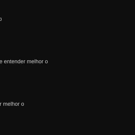
o
le entender melhor o
r melhor o