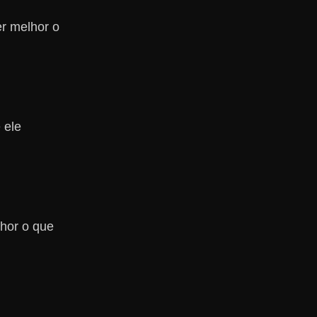
er melhor o
 ele
lhor o que