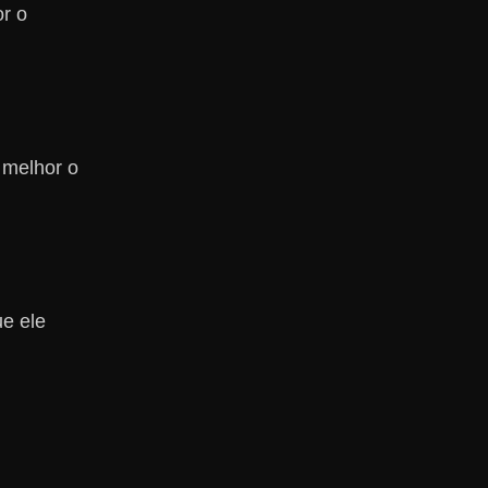
or o
 melhor o
ue ele