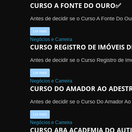
CURSO A FONTE DO OURO✅
r
s
Antes de decidir se o Curso A Fonte Do Our
o
s
Ler mais
d
Negócios e Carreira
CURSO REGISTRO DE IMÓVEIS
a
W
Antes de decidir se o Curso Registro de Im
e
b
Ler mais
Negócios e Carreira
CURSO DO AMADOR AO ADES
Antes de decidir se o Curso Do Amador Ao 
Ler mais
Negócios e Carreira
CURSO ABA ACADEMIA DO AU