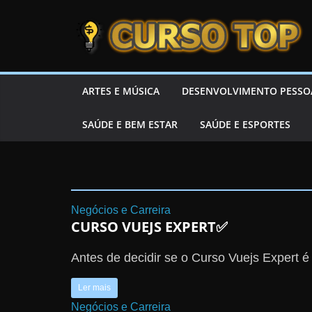
Skip to content
Skip to content
CURSOTOP
O
ARTES E MÚSICA
DESENVOLVIMENTO PESSO
s
SAÚDE E BEM ESTAR
SAÚDE E ESPORTES
M
e
l
h
o
Negócios e Carreira
CURSO VUEJS EXPERT✅
r
e
Antes de decidir se o Curso Vuejs Expert é
s
C
Ler mais
u
Negócios e Carreira