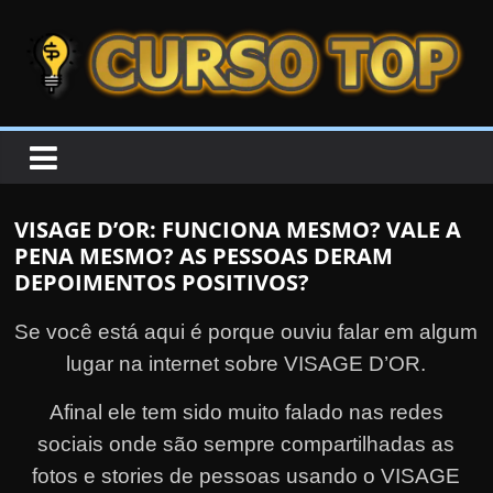
Skip to content
Skip to content
CURSOTOP
O
s
M
VISAGE D’OR: FUNCIONA MESMO? VALE A
e
PENA MESMO? AS PESSOAS DERAM
l
DEPOIMENTOS POSITIVOS?
h
Se você está aqui é porque ouviu falar em algum
o
r
lugar na internet sobre VISAGE D’OR.
e
Afinal ele tem sido muito falado nas redes
s
sociais onde são sempre compartilhadas as
C
fotos e stories de pessoas usando o VISAGE
u