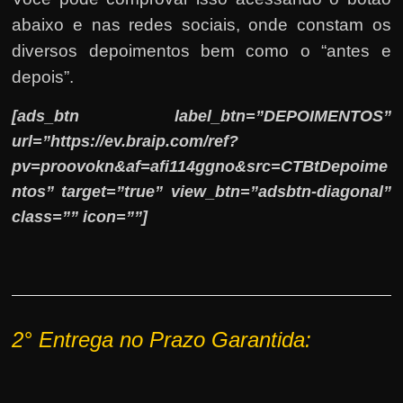
abaixo e nas redes sociais, onde constam os
diversos depoimentos bem como o “antes e
depois”.
[ads_btn label_btn=”DEPOIMENTOS”
url=”https://ev.braip.com/ref?
pv=proovokn&af=afi114ggno&src=CTBtDepoime
ntos” target=”true” view_btn=”adsbtn-diagonal”
class=”” icon=””]
2° E
ntrega no Prazo Garantida: