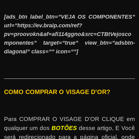
[ads_btn label_btn=”VEJA OS COMPONENTES”
url=”https://ev.braip.com/ref?
pv=proovokn&af=afi114ggno&src=CTBtVejosco
mponentes” target=”true” view_btn=”adsbtn-
diagonal” class=”” icon=””]
COMO COMPRAR O VISAGE D’OR?
Para COMPRAR O VISAGE D’OR CLIQUE em
qualquer um dos
BOTÕES
desse artigo, E Você
será redirecionado para a página oficial, onde