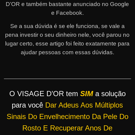
D’OR e também bastante anunciado no Google
r
e Facebook.
s
o
Se a sua dúvida é se ele funciona, se vale a
s
pena investir o seu dinheiro nele, você parou no
d
lugar certo, esse artigo foi feito exatamente para
a
ajudar pessoas com essas dúvidas.
W
e
b
O VISAGE D’OR tem
SIM
a solução
para você
Dar Adeus Aos Múltiplos
Sinais Do Envelhecimento Da Pele Do
Rosto E Recuperar Anos De