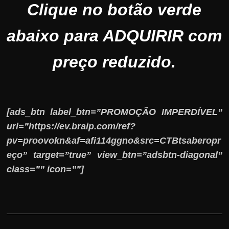
Clique no botão verde
abaixo para ADQUIRIR com
preço reduzido.
[ads_btn label_btn=”PROMOÇÃO IMPERDÍVEL”
url=”https://ev.braip.com/ref?
pv=proovokn&af=afi114ggno&src=CTBtsaberopr
eço” target=”true” view_btn=”adsbtn-diagonal”
class=”” icon=””]