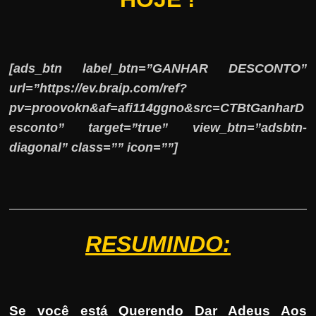
[ads_btn label_btn=”GANHAR DESCONTO”
url=”https://ev.braip.com/ref?
pv=proovokn&af=afi114ggno&src=CTBtGanharD
esconto” target=”true” view_btn=”adsbtn-
diagonal” class=”” icon=””]
RESUMINDO:
Se você está Querendo Dar Adeus Aos