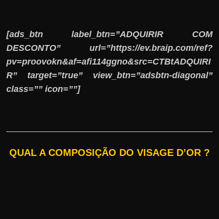
[ads_btn label_btn=”ADQUIRIR COM
DESCONTO” url=”https://ev.braip.com/ref?
pv=proovokn&af=afi114ggno&src=CTBtADQUIRI
R” target=”true” view_btn=”adsbtn-diagonal”
class=”” icon=””]
QUAL A COMPOSIÇÃO DO VISAGE D’OR ?