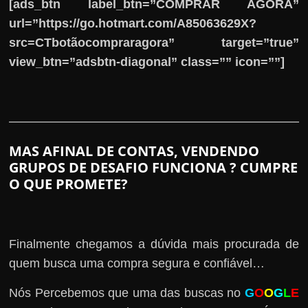
[ads_btn label_btn=”COMPRAR AGORA”
url=”https://go.hotmart.com/A85063629X?
src=CTbotãocompraragora” target=”true”
view_btn=”adsbtn-diagonal” class=”” icon=””]
MAS AFINAL DE CONTAS, VENDENDO
GRUPOS DE DESAFIO FUNCIONA ? CUMPRE
O QUE PROMETE?
Finalmente chegamos a dúvida mais procurada de
quem busca uma compra segura e confiável…
Nós Percebemos que uma das buscas no
G
O
O
G
L
E