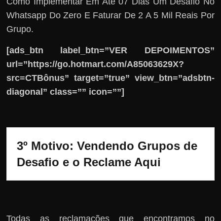
Como Implementar Em Até 07 Dias Um Desafio No
Whatsapp Do Zero E Faturar De 2 A 5 Mil Reais Por
Grupo.
[ads_btn label_btn=”VER DEPOIMENTOS”
url=”https://go.hotmart.com/A85063629X?
src=CTBônus” target=”true” view_btn=”adsbtn-
diagonal” class=”” icon=””]
3º Motivo: Vendendo Grupos de 
Desafio e o Reclame Aqui
Todas as reclamações que encontramos no