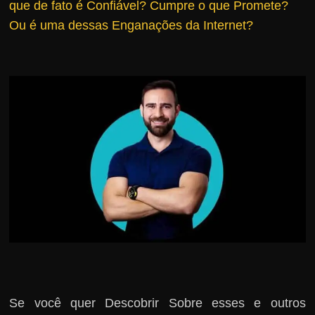
que de fato é Confiável?
Cumpre o que Promete?
r
Ou é uma dessas Enganações da Internet?
s
o
s
d
a
W
e
b
Se você quer Descobrir Sobre esses e outros