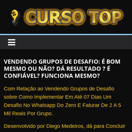
Skip to content
Skip to content
CURSOTOP
O
s
M
VENDENDO GRUPOS DE DESAFIO: É BOM
e
MESMO OU NÃO? DÁ RESULTADO ? É
l
CONFIÁVEL? FUNCIONA MESMO?
h
Com Relação ao Vendendo Grupos de Desafio
o
sobre Como Implementar Em Até 07 Dias Um
r
Desafio No Whatsapp Do Zero E Faturar De 2 A 5
e
Mil Reais Por Grupo.
s
C
Desenvolvido por Diego Medeiros, dá para Concluir
u