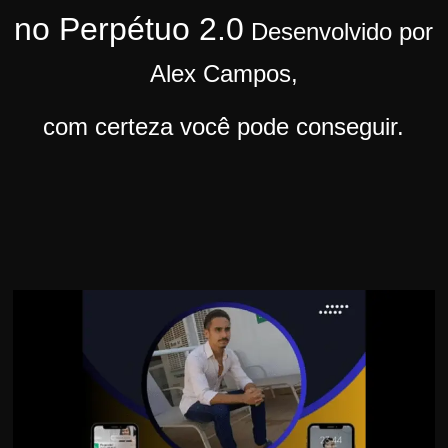
no Perpétuo 2.0
r
Desenvolvido por
s
Alex Campos,
o
s
com certeza você pode conseguir.
d
a
W
e
b