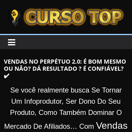
Skip to content
Skip to content
CURSOTOP
O
s
M
VENDAS NO PERPÉTUO 2.0: É BOM MESMO
e
OU NÃO? DÁ RESULTADO ? É CONFIÁVEL?
l
✔️
h
o
Se você realmente busca Se Tornar
r
Um Infoprodutor, Ser Dono Do Seu
e
Produto, Como Também Dominar O
s
C
Vendas
Mercado De Afiliados…
Com
u