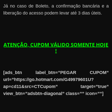
Já no caso de Boleto, a confirmação bancária e a
liberação do acesso podem levar até 3 dias úteis.
ATENÇÃO, CUPOM VÁLIDO SOMENTE HOJE
!
[ads_btn label_btn=”PEGAR CUPOM”
url=”https://go.hotmart.com/G49979601U?
ap=cd11&src=CTCupom” target=”true”
view_btn=”adsbtn-diagonal” class=”” icon=””]