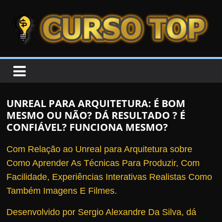
Skip to content
Skip to content
CURSOTOP
O
s
M
UNREAL PARA ARQUITETURA: É BOM
e
MESMO OU NÃO? DÁ RESULTADO ? É
l
CONFIÁVEL? FUNCIONA MESMO?
h
Com Relação ao Unreal para Arquitetura sobre
o
Como Aprender As Técnicas Para Produzir, Com
r
Facilidade, Experiências Interativas Realistas Como
e
Também Imagens E Filmes.
s
C
Desenvolvido por Sergio Alexandre Da Silva, dá
u