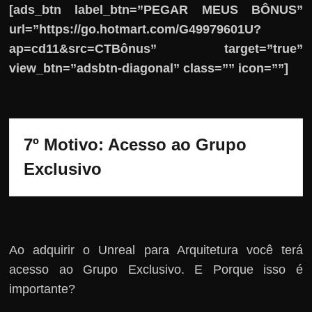
[ads_btn label_btn=”PEGAR MEUS BÔNUS”
url=”https://go.hotmart.com/G49979601U?
ap=cd11&src=CTBônus” target=”true”
view_btn=”adsbtn-diagonal” class=”” icon=””]
7º Motivo: Acesso ao Grupo 
Exclusivo
Ao adquirir o Unreal para Arquitetura você terá
acesso ao Grupo Exclusivo. E Porque isso é
importante?