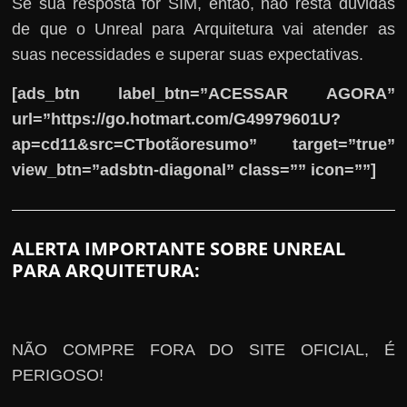
Se sua resposta for SIM, então, não resta dúvidas
de que o Unreal para Arquitetura vai atender as
suas necessidades e superar suas expectativas.
[ads_btn label_btn=”ACESSAR AGORA”
url=”https://go.hotmart.com/G49979601U?
ap=cd11&src=CTbotãoresumo” target=”true”
view_btn=”adsbtn-diagonal” class=”” icon=””]
ALERTA IMPORTANTE SOBRE UNREAL
PARA ARQUITETURA:
NÃO COMPRE FORA DO SITE OFICIAL, É
PERIGOSO!