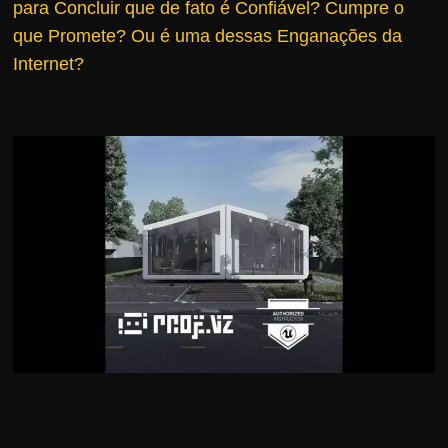
para Concluir que de fato é Confiável?
Cumpre o
r
que Promete? Ou é uma dessas Enganações da
s
Internet?
o
s
d
a
W
e
b