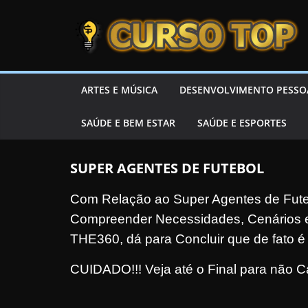
Skip to content
Skip to content
CURSOTOP
O
ARTES E MÚSICA
DESENVOLVIMENTO PESSO
s
SAÚDE E BEM ESTAR
SAÚDE E ESPORTES
M
e
l
SUPER AGENTES DE FUTEBOL
h
Com Relação ao Super Agentes de Fute
o
Compreender Necessidades, Cenários e 
r
THE360, dá para Concluir que de fato é
e
s
CUIDADO!!! Veja até o Final para não C
C
u