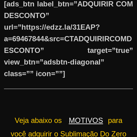
[ads_btn label_btn=”ADQUIRIR COM
DESCONTO”
url=”https://edzz.la/31EAP?
a=69467844&src=CTADQUIRIRCOMD
ESCONTO” target=”true”
view_btn=”adsbtn-diagonal”
class=”” icon=””]
Veja abaixo os
MOTIVOS
para
você adquirir o Sublimação Do Zero