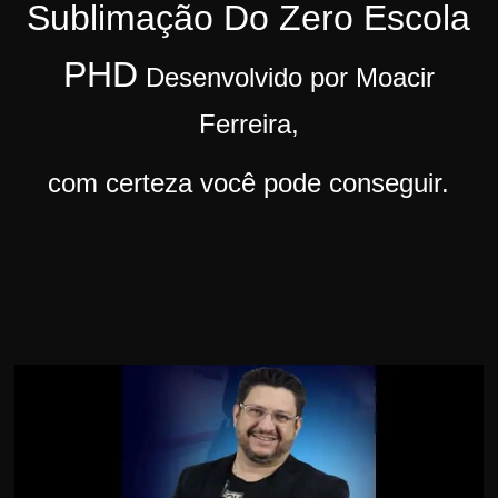
Sublimação Do Zero Escola
r
s
PHD
Desenvolvido por Moacir
o
s
Ferreira,
d
com certeza você pode conseguir.
a
W
e
b