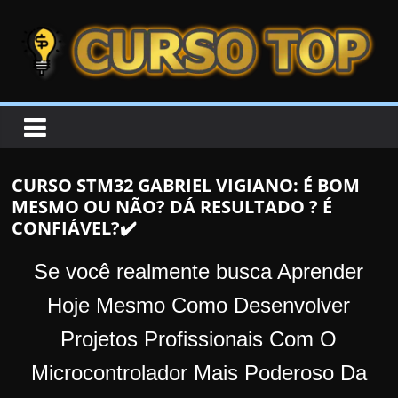
Skip to content
Skip to content
CURSOTOP
O
s
M
CURSO STM32 GABRIEL VIGIANO: É BOM
e
MESMO OU NÃO? DÁ RESULTADO ? É
l
CONFIÁVEL?✔️
h
o
Se você realmente busca Aprender
r
Hoje Mesmo Como Desenvolver
e
Projetos Profissionais Com O
s
C
Microcontrolador Mais Poderoso Da
u