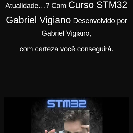
Curso STM32
Atualidade…?
Com
r
s
Gabriel Vigiano
Desenvolvido por
o
s
Gabriel Vigiano,
d
com certeza você conseguirá.
a
W
e
b