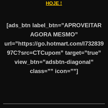
HOJE !
[ads_btn label_btn=”APROVEITAR
AGORA MESMO”
url=”https://go.hotmart.com/I732839
97C?src=CTCupom” target=”true”
view_btn=”adsbtn-diagonal”
class=”” icon=””]