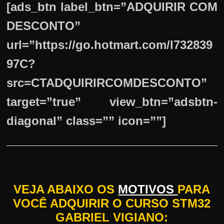
[ads_btn label_btn=”ADQUIRIR COM
DESCONTO”
url=”https://go.hotmart.com/I732839
97C?
src=CTADQUIRIRCOMDESCONTO”
target=”true” view_btn=”adsbtn-
diagonal” class=”” icon=””]
VEJA ABAIXO OS
MOTIVOS
PARA
VOCÊ ADQUIRIR O CURSO STM32
GABRIEL VIGIANO: