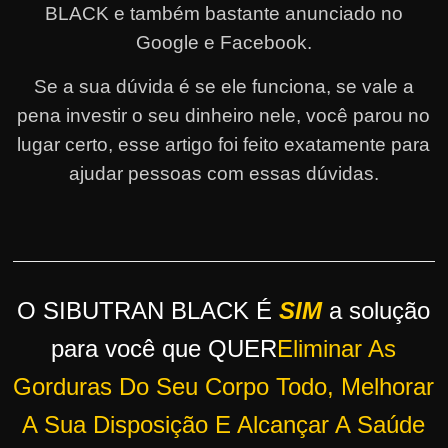
BLACK e também bastante anunciado no
r
Google e Facebook.
s
o
Se a sua dúvida é se ele funciona, se vale a
s
pena investir o seu dinheiro nele, você parou no
d
lugar certo, esse artigo foi feito exatamente para
a
ajudar pessoas com essas dúvidas.
W
e
b
O SIBUTRAN BLACK É
SIM
a solução
para você que QUER
Eliminar As
Gorduras Do Seu Corpo Todo, Melhorar
A Sua Disposição E Alcançar A Saúde