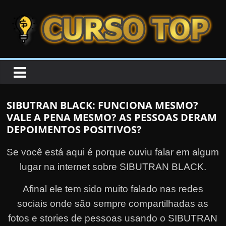
Skip to content
Skip to content
CURSOTOP
O
s
M
SIBUTRAN BLACK: FUNCIONA MESMO?
e
VALE A PENA MESMO? AS PESSOAS DERAM
l
DEPOIMENTOS POSITIVOS?
h
Se você está aqui é porque ouviu falar em algum
o
r
lugar na internet sobre SIBUTRAN BLACK.
e
Afinal ele tem sido muito falado nas redes
s
sociais onde são sempre compartilhadas as
C
fotos e stories de pessoas usando o SIBUTRAN
u