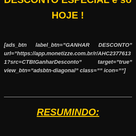
HOJE !
[ads_btn label_btn=”GANHAR DESCONTO”
url=”https://app.monetizze.com.br/r/AHC2377613
1?src=CTBtGanharDesconto” target=”true”
view_btn=”adsbtn-diagonal” class=”” icon=””]
RESUMINDO: