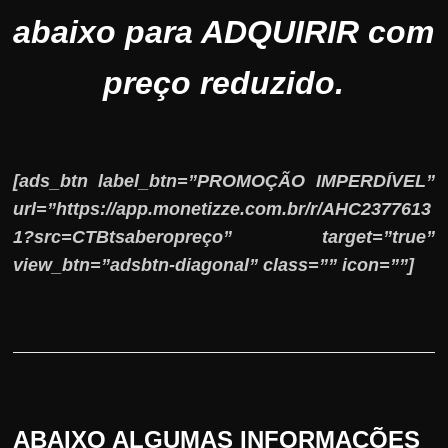
abaixo para ADQUIRIR com
preço reduzido.
[ads_btn label_btn=”PROMOÇÃO IMPERDÍVEL”
url=”https://app.monetizze.com.br/r/AHC2377613
1?src=CTBtsaberopreço” target=”true”
view_btn=”adsbtn-diagonal” class=”” icon=””]
ABAIXO ALGUMAS INFORMAÇÕES