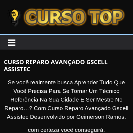
Skip to content
Skip to content
CURSOTOP
O
s
M
CURSO REPARO AVANÇADO GSCELL
e
ASSISTEC
l
h
Se você realmente busca Aprender Tudo Que
o
Você Precisa Para Se Tornar Um Técnico
r
Referência Na Sua Cidade E Ser Mestre No
e
Reparo…?
Com Curso Reparo Avançado Gscell
s
Assistec Desenvolvido por Geimerson Ramos,
C
com certeza você conseguirá.
u