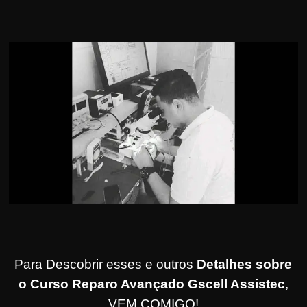
r
s
o
s
d
a
W
e
b
Para Descobrir esses e outros
Detalhes sobre
o Curso Reparo Avançado Gscell Assistec
,
VEM COMIGO!