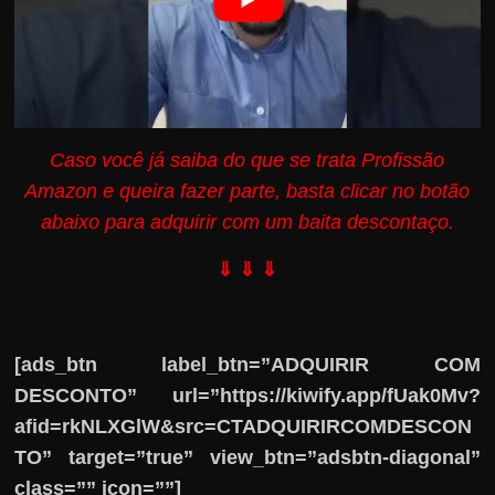
Caso você já saiba do que se trata Profissão
Amazon e queira fazer parte, basta clicar no botão
abaixo para adquirir com um baita descontaço.
⇓ ⇓ ⇓
[ads_btn label_btn=”ADQUIRIR COM
DESCONTO” url=”https://kiwify.app/fUak0Mv?
afid=rkNLXGlW&src=CTADQUIRIRCOMDESCON
TO” target=”true” view_btn=”adsbtn-diagonal”
class=”” icon=””]