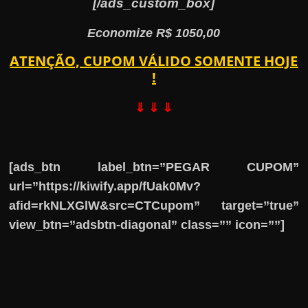
[/ads_custom_box]
Economize R$ 1050,00
ATENÇÃO, CUPOM VÁLIDO SOMENTE HOJE
!
⇓ ⇓ ⇓
[ads_btn label_btn=”PEGAR CUPOM”
url=”https://kiwify.app/fUak0Mv?
afid=rkNLXGlW&src=CTCupom” target=”true”
view_btn=”adsbtn-diagonal” class=”” icon=””]