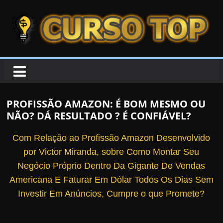
Skip to content
Skip to content
CURSOTOP
O
s
M
PROFISSÃO AMAZON: É BOM MESMO OU
e
NÃO? DÁ RESULTADO ? É CONFIÁVEL?
l
h
Com Relação ao Profissão Amazon Desenvolvido
o
por Victor Miranda, sobre Como Montar Seu
r
Negócio Próprio Dentro Da Gigante De Vendas
e
Americana E Faturar Em Dólar Todos Os Dias Sem
s
Investir Em Anúncios, Cumpre o que Promete?
C
u