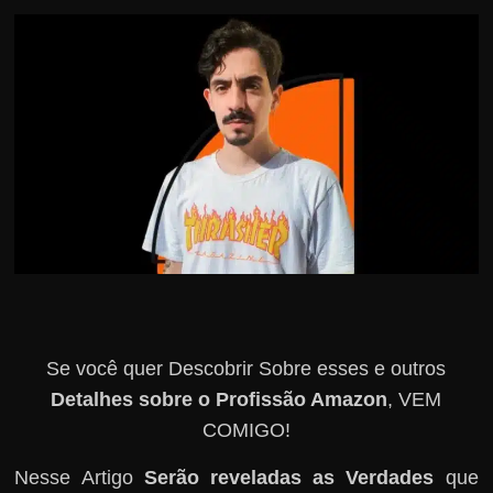
r
s
o
s
d
a
W
e
b
Se você quer Descobrir Sobre esses e outros
Detalhes sobre o Profissão Amazon
, VEM
COMIGO!
Nesse Artigo
Serão reveladas as Verdades
que