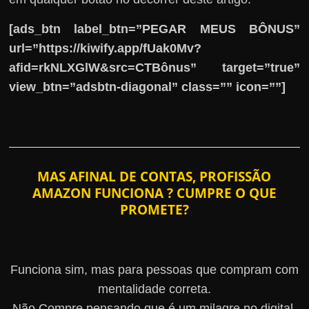
[ads_btn label_btn=”PEGAR MEUS BÔNUS”
url=”https://kiwify.app/fUak0Mv?
afid=rkNLXGlW&src=CTBônus” target=”true”
view_btn=”adsbtn-diagonal” class=”” icon=””]
MAS AFINAL DE CONTAS, PROFISSÃO
AMAZON FUNCIONA ? CUMPRE O QUE
PROMETE?
Funciona sim, mas para pessoas que compram com
mentalidade correta.
Não Compre pensando que é um milagre no digital.