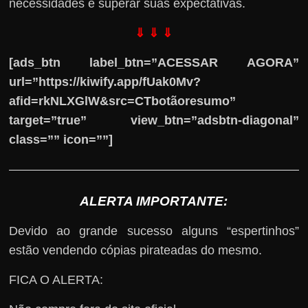
necessidades e superar suas expectativas.
⇓ ⇓ ⇓
[ads_btn label_btn=”ACESSAR AGORA”
url=”https://kiwify.app/fUak0Mv?
afid=rkNLXGlW&src=CTbotãoresumo”
target=”true” view_btn=”adsbtn-diagonal”
class=”” icon=””]
ALERTA IMPORTANTE:
Devido ao grande sucesso alguns “espertinhos”
estão vendendo cópias pirateadas do mesmo.
FICA O ALERTA: