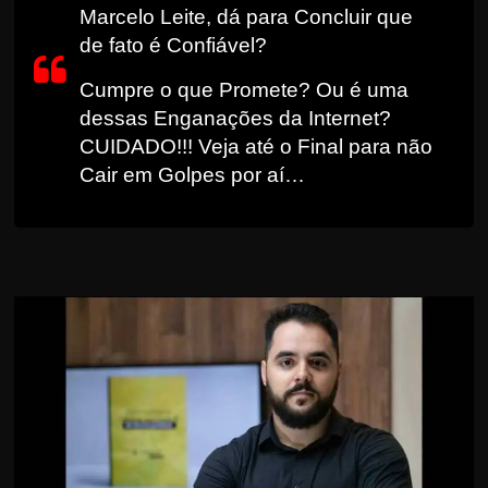
Marcelo Leite, dá para Concluir que
r
de fato é Confiável?
s
o
Cumpre o que Promete? Ou é uma
s
dessas Enganações da Internet?
d
CUIDADO!!! Veja até o Final para não
Cair em Golpes por aí…
a
W
e
b