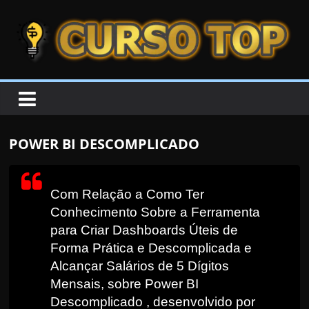
Skip to content
Skip to content
CURSOTOP
O
s
M
POWER BI DESCOMPLICADO
e
l
h
Com Relação a Como Ter
o
Conhecimento Sobre a Ferramenta
r
para Criar Dashboards Úteis de
e
Forma Prática e Descomplicada e
Alcançar Salários de 5 Dígitos
s
Mensais, sobre Power BI
C
Descomplicado , desenvolvido por
u