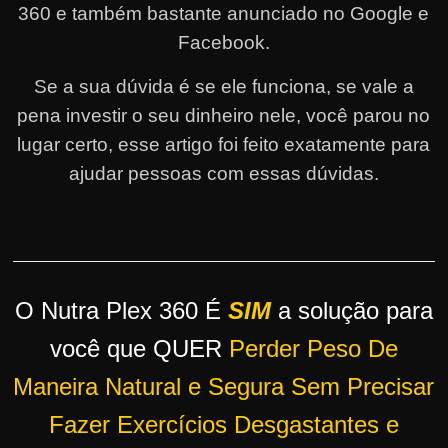
360 e também bastante anunciado no Google e
r
Facebook.
s
o
Se a sua dúvida é se ele funciona, se vale a
s
pena investir o seu dinheiro nele, você parou no
d
lugar certo, esse artigo foi feito exatamente para
a
ajudar pessoas com essas dúvidas.
W
e
b
O Nutra Plex 360 É
SIM
a solução para
você que QUER
Perder Peso De
Maneira Natural e Segura Sem Precisar
Fazer Exercícios Desgastantes e