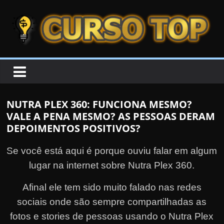
Skip to content
Skip to content
CURSOTOP
O
s
M
NUTRA PLEX 360: FUNCIONA MESMO?
e
VALE A PENA MESMO? AS PESSOAS DERAM
l
DEPOIMENTOS POSITIVOS?
h
Se você está aqui é porque ouviu falar em algum
o
r
lugar na internet sobre Nutra Plex 360.
e
Afinal ele tem sido muito falado nas redes
s
sociais onde são sempre compartilhadas as
C
fotos e stories de pessoas usando o Nutra Plex
u