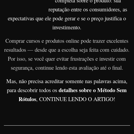
completa sobre o produto: sua
r
reputação entre os consumidores, as
s
expectativas que ele pode gerar e se o preço justifica o
o
investimento.
s
Comprar cursos e produtos online pode trazer excelentes
d
a
resultados — desde que a escolha seja feita com cuidado.
W
Por isso, se você quer evitar frustrações e investir com
e
segurança, continue lendo esta avaliação até o final.
b
Mas, não precisa acreditar somente nas palavras acima,
detalhes sobre o Método Sem
para descobrir todos os
Rótulos
, CONTINUE LENDO O ARTIGO!