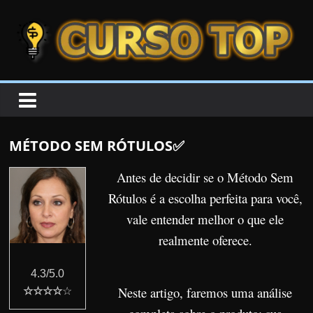
Skip to content
Skip to content
CURSOTOP
O
s
M
MÉTODO SEM RÓTULOS✅
e
l
Antes de decidir se o Método Sem
h
Rótulos é a escolha perfeita para você,
o
vale entender melhor o que ele
r
realmente oferece.
e
s
4.3/5.0
C
Neste artigo, faremos uma análise
☆☆☆☆
☆
u