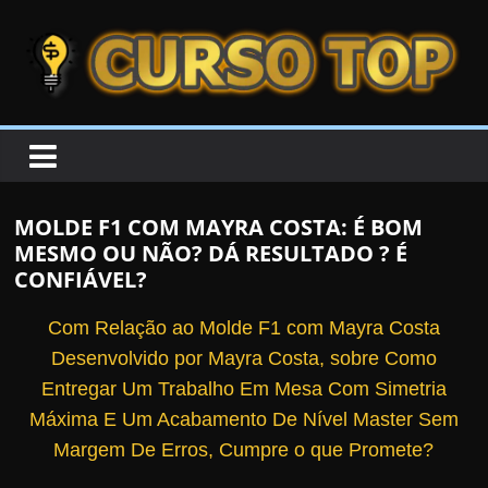
Skip to content
Skip to content
CURSOTOP
O
s
M
MOLDE F1 COM MAYRA COSTA: É BOM
e
MESMO OU NÃO? DÁ RESULTADO ? É
l
CONFIÁVEL?
h
Com Relação ao Molde F1 com Mayra Costa
o
Desenvolvido por Mayra Costa, sobre Como
r
Entregar Um Trabalho Em Mesa Com Simetria
e
Máxima E Um Acabamento De Nível Master Sem
s
Margem De Erros, Cumpre o que Promete?
C
u