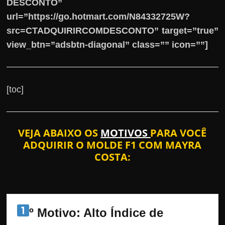
DESCONTO”
url=”https://go.hotmart.com/N84332725W?
src=CTADQUIRIRCOMDESCONTO” target=”true”
view_btn=”adsbtn-diagonal” class=”” icon=””]
[toc]
VEJA ABAIXO OS
MOTIVOS
PARA VOCÊ
ADQUIRIR O MOLDE F1 COM MAYRA
COSTA:
º Motivo: Alto Índice de 