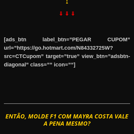
!
⇓ ⇓ ⇓
[ads_btn label_btn=”PEGAR CUPOM”
url=”https://go.hotmart.com/N84332725W?
src=CTCupom” target=”true” view_btn=”adsbtn-
diagonal” class=”” icon=””]
ENTÃO, MOLDE F1 COM MAYRA COSTA VALE
A PENA MESMO?