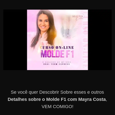
r
s
o
s
d
a
W
e
b
Se você quer Descobrir Sobre esses e outros
Detalhes sobre o Molde F1 com Mayra Costa
,
VEM COMIGO!