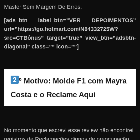
Master Sem Margem De Erros.
[ads_btn label_btn=”VER DEPOIMENTOS”
url=”https://go.hotmart.com/N84332725W?
src=CTBônus” target=”true” view_btn=”adsbtn-
diagonal” class=”” icon=””]
º Motivo: Molde F1 com Mayra 
Costa e o Reclame Aqui
No momento que escrevi esse review não encontrei
registros de Reclamações dignos de preocupação