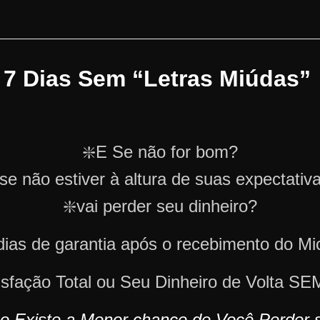
e 7 Dias Sem “Letras Miúdas”
❇️E Se não for bom?
 se não estiver à altura de suas expectativ
❇️vai perder seu dinheiro?
dias de garantia após o recebimento do Mi
tisfação Total ou Seu Dinheiro de Volta
o Existe a Menor chance de Você Perder s