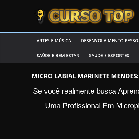
Skip to content
Skip to content
CURSOTOP
O
ARTES E MÚSICA
DESENVOLVIMENTO PESSO
s
SAÚDE E BEM ESTAR
SAÚDE E ESPORTES
M
e
l
MICRO LABIAL MARINETE MENDES:
h
Se você realmente busca Apren
o
r
Uma Profissional Em Micro
e
s
C
u