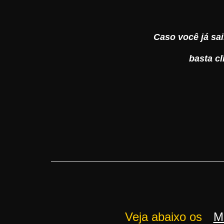
Caso você já sai
basta c
Veja abaixo os
M