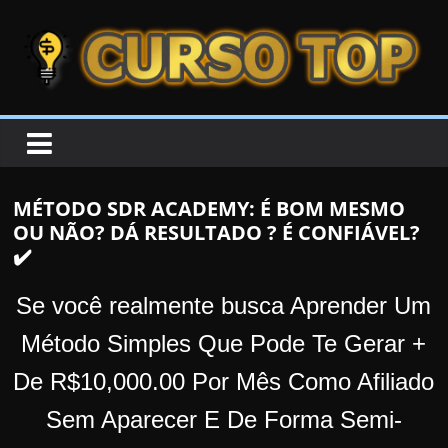
Skip to content
Skip to content
CURSOTOP
O
s
M
MÉTODO SDR ACADEMY: É BOM MESMO
e
OU NÃO? DÁ RESULTADO ? É CONFIÁVEL?
l
✔️
h
o
Se você realmente busca Aprender Um
r
Método Simples Que Pode Te Gerar +
e
De R$10,000.00 Por Mês Como Afiliado
s
C
Sem Aparecer E De Forma Semi-
u