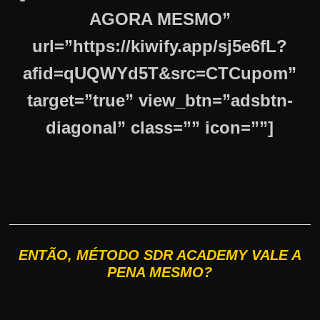
AGORA MESMO”
url=”https://kiwify.app/sj5e6fL?
afid=qUQWYd5T&src=CTCupom”
target=”true” view_btn=”adsbtn-
diagonal” class=”” icon=””]
ENTÃO, MÉTODO SDR ACADEMY VALE A
PENA MESMO?