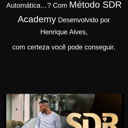
Método SDR
Automática…?
Com
r
s
Academy
Desenvolvido por
o
s
Henrique Alves,
d
com certeza você pode conseguir.
a
W
e
b