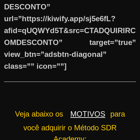
DESCONTO”
url=”https://kiwify.app/sj5e6fL?
afid=qUQWYd5T&src=CTADQUIRIRC
OMDESCONTO” target=”true”
view_btn=”adsbtn-diagonal”
class=”” icon=””]
Veja abaixo os
MOTIVOS
para
você adquirir o Método SDR
Academy: