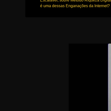
Escalável, sobre Método Riqueza Digita
r
é uma dessas Enganações da Internet? 
s
o
s
d
a
W
e
b