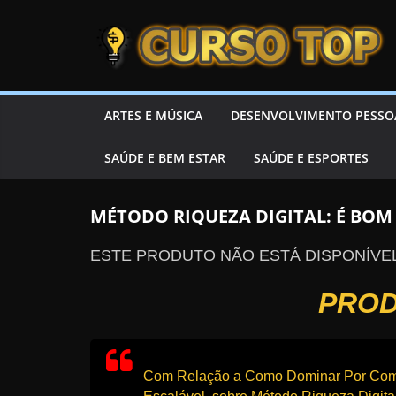
Skip to content
Skip to content
CURSOTOP
O
ARTES E MÚSICA
DESENVOLVIMENTO PESSO
s
SAÚDE E BEM ESTAR
SAÚDE E ESPORTES
M
e
l
MÉTODO RIQUEZA DIGITAL: É BO
h
ESTE PRODUTO NÃO ESTÁ DISPONÍVE
o
r
PROD
e
s
C
Com Relação a Como Dominar Por Comple
u