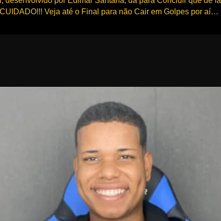
l, desenvolvido por Edimar Santana, dá para Concluir que de 
CUIDADO!!! Veja até o Final para não Cair em Golpes por aí…