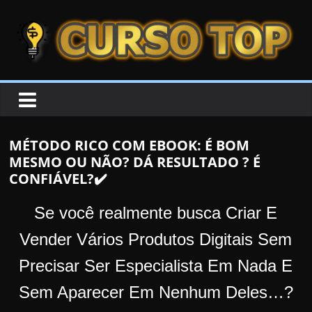
Skip to content
Skip to content
CURSOTOP
O
s
M
MÉTODO RICO COM EBOOK: É BOM
e
MESMO OU NÃO? DÁ RESULTADO ? É
l
CONFIÁVEL?✔️
h
o
Se você realmente busca Criar E
r
Vender Vários Produtos Digitais Sem
e
Precisar Ser Especialista Em Nada E
s
C
Sem Aparecer Em Nenhum Deles…?
u