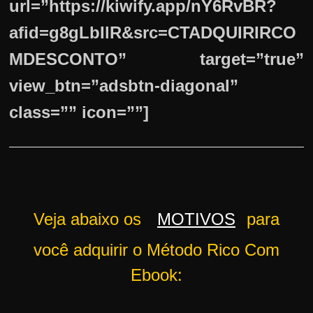
url=”https://kiwify.app/nY6RvBR?
afid=g8gLbIlR&src=CTADQUIRIRCO
MDESCONTO” target=”true”
view_btn=”adsbtn-diagonal”
class=”” icon=””]
Veja abaixo os
MOTIVOS
para
você adquirir o Método Rico Com
Ebook: