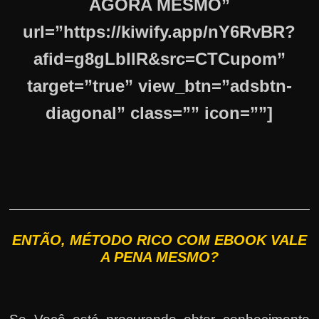
AGORA MESMO”
url=”https://kiwify.app/nY6RvBR?
afid=g8gLbIlR&src=CTCupom”
target=”true” view_btn=”adsbtn-
diagonal” class=”” icon=””]
ENTÃO, MÉTODO RICO COM EBOOK VALE
A PENA MESMO?