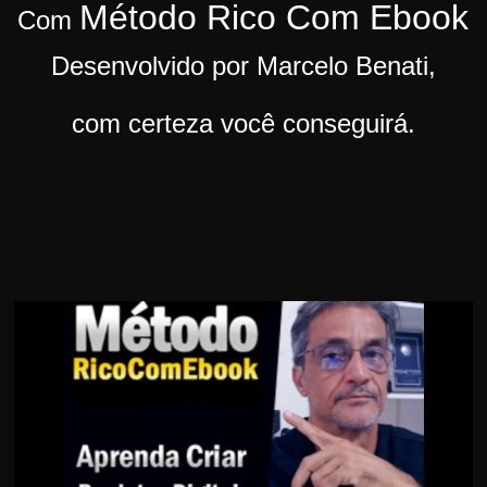
Método Rico Com Ebook
Com
r
s
Desenvolvido por Marcelo Benati,
o
s
com certeza você conseguirá.
d
a
W
e
b