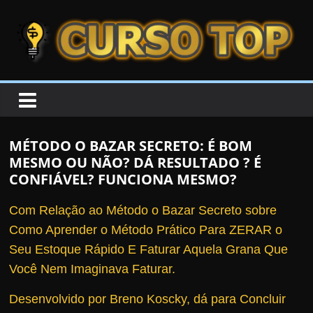
Skip to content
Skip to content
CURSOTOP
O
s
M
MÉTODO O BAZAR SECRETO: É BOM
e
MESMO OU NÃO? DÁ RESULTADO ? É
l
CONFIÁVEL? FUNCIONA MESMO?
h
Com Relação ao Método o Bazar Secreto sobre
o
Como Aprender o Método Prático Para ZERAR o
r
Seu Estoque Rápido E Faturar Aquela Grana Que
e
Você Nem Imaginava Faturar.
s
C
Desenvolvido por Breno Koscky, dá para Concluir
u