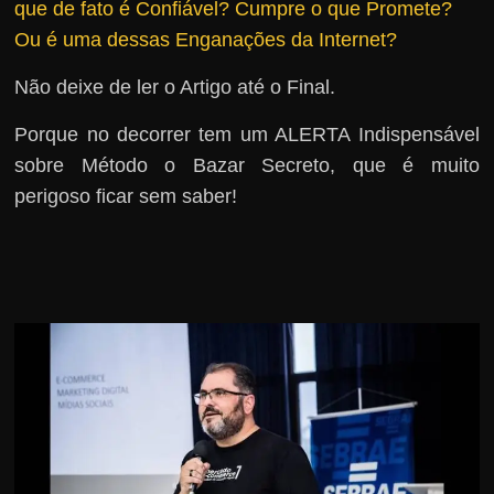
que de fato é Confiável?
Cumpre o que Promete?
r
Ou é uma dessas Enganações da Internet?
s
o
Não deixe de ler o Artigo até o Final.
s
Porque no decorrer tem um ALERTA Indispensável
d
sobre Método o Bazar Secreto, que é muito
a
perigoso ficar sem saber!
W
e
b