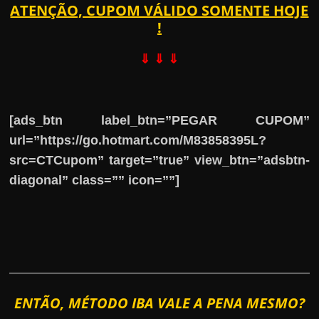
ATENÇÃO, CUPOM VÁLIDO SOMENTE HOJE
!
⇓ ⇓ ⇓
[ads_btn label_btn=”PEGAR CUPOM”
url=”https://go.hotmart.com/M83858395L?
src=CTCupom” target=”true” view_btn=”adsbtn-
diagonal” class=”” icon=””]
ENTÃO, MÉTODO IBA VALE A PENA MESMO?