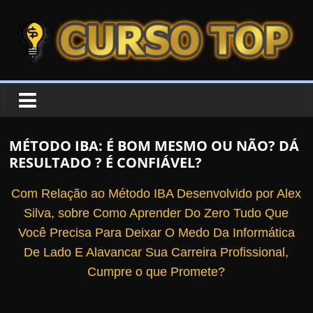
Skip to content
Skip to content
CURSOTOP
O
s
M
MÉTODO IBA: É BOM MESMO OU NÃO? DÁ
e
RESULTADO ? É CONFIÁVEL?
l
h
Com Relação ao Método IBA Desenvolvido por Alex
o
Silva, sobre Como Aprender Do Zero Tudo Que
r
Você Precisa Para Deixar O Medo Da Informática
e
De Lado E Alavancar Sua Carreira Profissional,
s
Cumpre o que Promete?
C
u