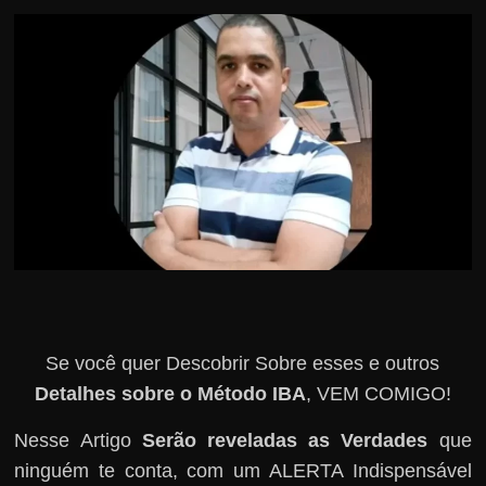
r
s
o
s
d
a
W
e
b
Se você quer Descobrir Sobre esses e outros
Detalhes sobre o Método IBA
, VEM COMIGO!
Nesse Artigo
Serão reveladas as Verdades
que
ninguém te conta, com um ALERTA Indispensável