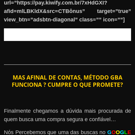
url=”https://pay.kiwify.com.br/7xHdGXI?
afid=mlLBKldX&src=CTBônus” target=”true”
view_btn=”adsbtn-diagonal” class=”” icon=””]
MAS AFINAL DE CONTAS, MÉTODO GBA
FUNCIONA ? CUMPRE O QUE PROMETE?
Finalmente chegamos a dúvida mais procurada de
quem busca uma compra segura e confiável…
Nós Percebemos que uma das buscas no
G
O
O
G
L
E