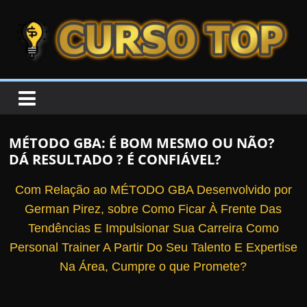
Skip to content
Skip to content
CURSOTOP
O
s
M
MÉTODO GBA: É BOM MESMO OU NÃO?
e
DÁ RESULTADO ? É CONFIÁVEL?
l
h
Com Relação ao MÉTODO GBA Desenvolvido por
o
German Pirez, sobre Como Ficar À Frente Das
r
Tendências E Impulsionar Sua Carreira Como
e
Personal Trainer A Partir Do Seu Talento E Expertise
s
Na Área, Cumpre o que Promete?
C
u