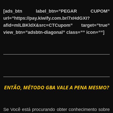
[ads_btn label_btn=”PEGAR CUPOM”
url=”https://pay.kiwify.com.br/7xHdGXI?
afid=mlLBKldX&src=CTCupom” target=”true”
view_btn=”adsbtn-diagonal” class=”” icon=””]
ENTÃO, MÉTODO GBA VALE A PENA MESMO?
Se Você está procurando obter conhecimento sobre