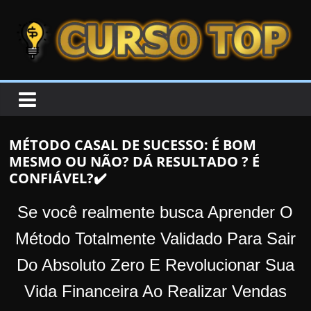
Skip to content
Skip to content
CURSOTOP
O
s
M
MÉTODO CASAL DE SUCESSO: É BOM
e
MESMO OU NÃO? DÁ RESULTADO ? É
l
CONFIÁVEL?✔️
h
o
Se você realmente busca Aprender O
r
Método Totalmente Validado Para Sair
e
Do Absoluto Zero E Revolucionar Sua
s
C
Vida Financeira Ao Realizar Vendas
u