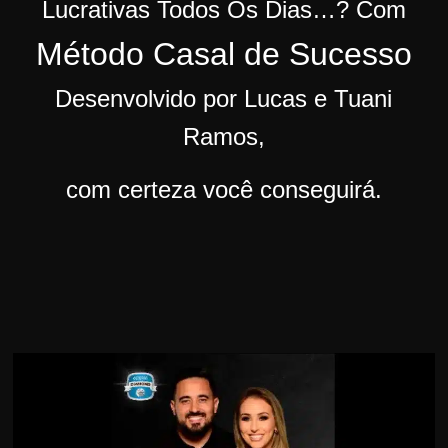
Lucrativas Todos Os Dias…?
Com
r
Método Casal de Sucesso
s
o
Desenvolvido por Lucas e Tuani
s
Ramos,
d
a
com certeza você conseguirá.
W
e
b