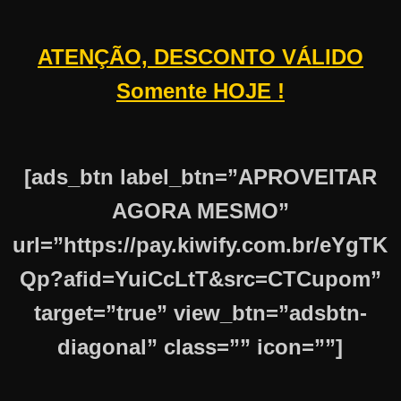
ATENÇÃO, DESCONTO VÁLIDO
Somente HOJE !
[ads_btn label_btn=”APROVEITAR
AGORA MESMO”
url=”https://pay.kiwify.com.br/eYgTK
Qp?afid=YuiCcLtT&src=CTCupom”
target=”true” view_btn=”adsbtn-
diagonal” class=”” icon=””]