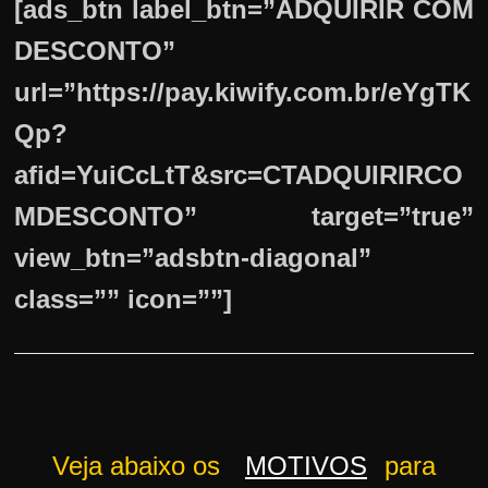
[ads_btn label_btn=”ADQUIRIR COM
DESCONTO”
url=”https://pay.kiwify.com.br/eYgTK
Qp?
afid=YuiCcLtT&src=CTADQUIRIRCO
MDESCONTO” target=”true”
view_btn=”adsbtn-diagonal”
class=”” icon=””]
Veja abaixo os
MOTIVOS
para