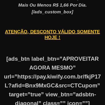
Mais Ou Menos R$ 1,66 Por Dia.
[/ads_custom_box]
ATENÇÃO, DESCONTO VÁLIDO SOMENTE
HOJE !
[ads_btn label_btn=”APROVEITAR
AGORA MESMO”
url=”https://pay.kiwify.com.br/fkjP17
L?afid=Bnx9MxGC&src=CTCupom”
target=”true” view_btn=”adsbtn-
diagonal” class=”” icon=””]