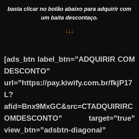
basta clicar no botão abaixo para adquirir com
um baita descontaço.
↓↓↓
[ads_btn label_btn=”ADQUIRIR COM
DESCONTO”
url=”https://pay.kiwify.com.br/fkjP17
L?
afid=Bnx9MxGC&src=CTADQUIRIRC
OMDESCONTO” target=”true”
view_btn=”adsbtn-diagonal”