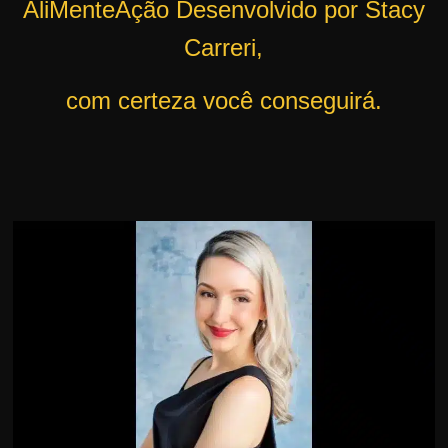
AliMenteAção Desenvolvido por Stacy
r
Carreri,
s
o
com certeza você conseguirá.
s
d
a
W
e
b