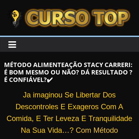
Skip to content
Skip to content
CURSOTOP
O
s
M
MÉTODO ALIMENTEAÇÃO STACY CARRERI:
e
É BOM MESMO OU NÃO? DÁ RESULTADO ?
l
É CONFIÁVEL?✔️
h
o
Ja imaginou Se Libertar Dos
r
Descontroles E Exageros Com A
e
Comida, E Ter Leveza E Tranquilidade
s
C
Na Sua Vida…?
Com Método
u