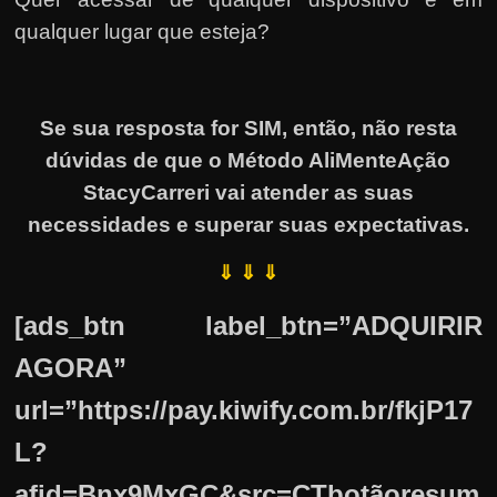
qualquer lugar que esteja?
Se sua resposta for SIM, então, não resta
dúvidas de que o Método AliMenteAção
StacyCarreri vai atender as suas
necessidades e superar suas expectativas.
⇓ ⇓ ⇓
[ads_btn label_btn=”ADQUIRIR
AGORA”
url=”https://pay.kiwify.com.br/fkjP17
L?
afid=Bnx9MxGC&src=CTbotãoresum