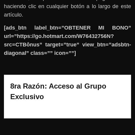
haciendo clic en cualquier botón a lo largo de este
artículo.
[ads_btn label_btn=”OBTENER MI BONO”
url=”https://go.hotmart.com/W76432756N?
src=CTBônus” target=”true” view_btn=”adsbtn-
diagonal” class=”” icon=””]
8ra Razón: Acceso al Grupo 