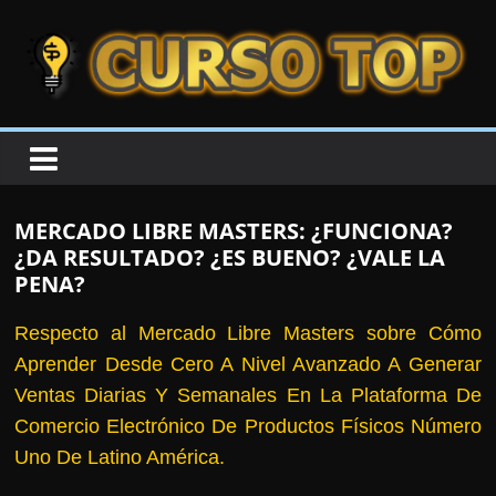
Skip to content
Skip to content
CURSOTOP
O
s
M
MERCADO LIBRE MASTERS: ¿FUNCIONA?
e
¿DA RESULTADO? ¿ES BUENO? ¿VALE LA
l
PENA?
h
Respecto al Mercado Libre Masters sobre Cómo
o
Aprender Desde Cero A Nivel Avanzado A Generar
r
Ventas Diarias Y Semanales En La Plataforma De
e
Comercio Electrónico De Productos Físicos Número
s
Uno De Latino América.
C
u