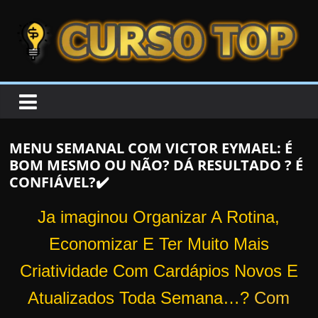
Skip to content
Skip to content
CURSOTOP
O
s
M
MENU SEMANAL COM VICTOR EYMAEL: É
e
BOM MESMO OU NÃO? DÁ RESULTADO ? É
l
CONFIÁVEL?✔️
h
o
Ja imaginou Organizar A Rotina,
r
Economizar E Ter Muito Mais
e
Criatividade Com Cardápios Novos E
s
C
Atualizados Toda Semana…?
Com
u