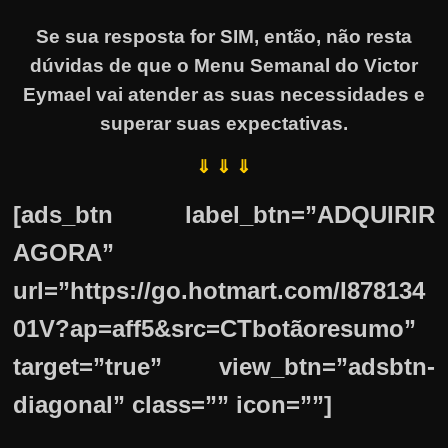
Se sua resposta for SIM, então, não resta
dúvidas de que o Menu Semanal do Victor
Eymael vai atender as suas necessidades e
superar suas expectativas.
⇓ ⇓ ⇓
[ads_btn label_btn=”ADQUIRIR
AGORA”
url=”https://go.hotmart.com/I878134
01V?ap=aff5&src=CTbotãoresumo”
target=”true” view_btn=”adsbtn-
diagonal” class=”” icon=””]