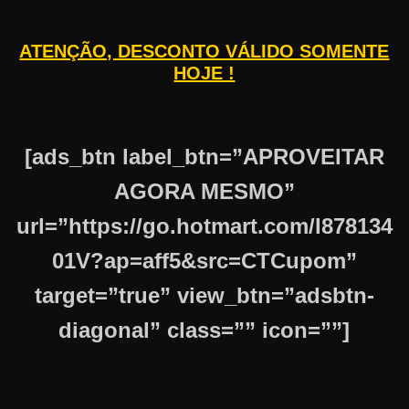
ATENÇÃO, DESCONTO VÁLIDO SOMENTE
HOJE !
[ads_btn label_btn=”APROVEITAR
AGORA MESMO”
url=”https://go.hotmart.com/I878134
01V?ap=aff5&src=CTCupom”
target=”true” view_btn=”adsbtn-
diagonal” class=”” icon=””]