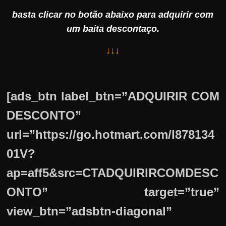
basta clicar no botão abaixo para adquirir com
um baita descontaço.
↓↓↓
[ads_btn label_btn=”ADQUIRIR COM
DESCONTO”
url=”https://go.hotmart.com/I878134
01V?
ap=aff5&src=CTADQUIRIRCOMDESC
ONTO” target=”true”
view_btn=”adsbtn-diagonal”