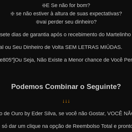
❇️E Se não for bom?
❇️ se não estiver à altura de suas expectativas?
❇️vai perder seu dinheiro?
sete dias de garantia após o recebimento do Martelinho
otal ou Seu Dinheiro de Volta SEM LETRAS MIÚDAS.
6fe805″]Ou Seja, Não Existe a Menor chance de Você Pe
Podemos Combinar o Seguinte?
↓↓↓
nho de Ouro by Eder Silva, se você não Gostar, VO
 só dar um clique na opção de Reembolso Total e pront