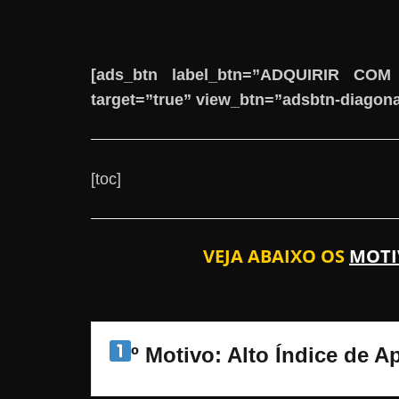
[ads_btn label_btn=”ADQUIRIR COM
target=”true” view_btn=”adsbtn-diagona
[toc]
VEJA ABAIXO OS
MOT
º Motivo: Alto Índice de 