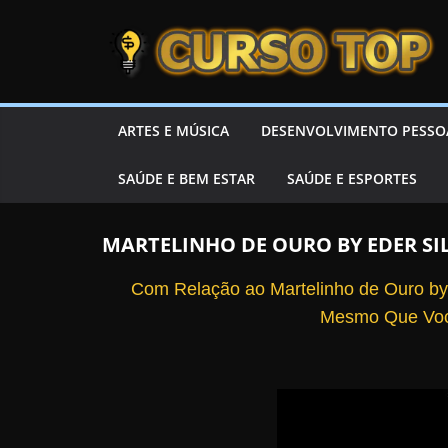
Skip to content
Skip to content
CURSOTOP
O
ARTES E MÚSICA
DESENVOLVIMENTO PESSO
s
SAÚDE E BEM ESTAR
SAÚDE E ESPORTES
M
e
l
MARTELINHO DE OURO BY EDER SI
h
Com Relação ao Martelinho de Ouro by
o
Mesmo Que Voc
r
e
s
C
u