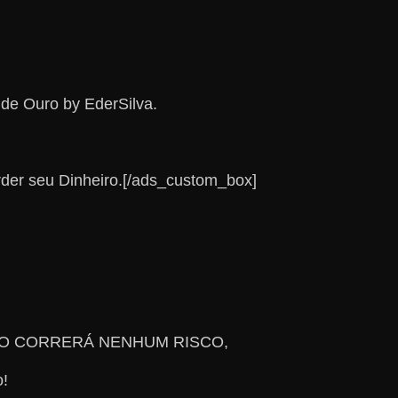
 de Ouro by EderSilva.
rder seu Dinheiro.[/ads_custom_box]
CÊ NÃO CORRERÁ NENHUM RISCO,
o!