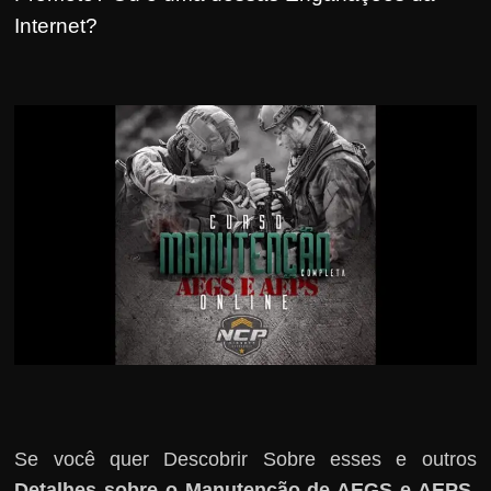
r
Internet?
s
o
s
d
a
W
e
b
Se você quer Descobrir Sobre esses e outros
Detalhes sobre o Manutenção de AEGS e AEPS
,