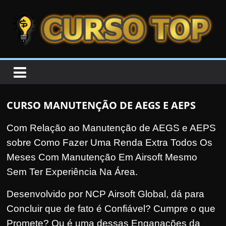
Skip to content
Skip to content
CURSOTOP
O
s
M
CURSO MANUTENÇÃO DE AEGS E AEPS
e
l
Com Relação ao Manutenção de AEGS e AEPS
h
sobre Como Fazer Uma Renda Extra Todos Os
o
Meses Com Manutenção Em Airsoft Mesmo
r
Sem Ter Experiência Na Área.
e
Desenvolvido por NCP Airsoft Global, dá para
s
Concluir que de fato é Confiável?
Cumpre o que
C
u
Promete? Ou é uma dessas Enganações da