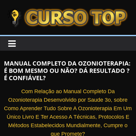
Skip to content
Skip to content
CURSOTOP
O
s
M
MANUAL COMPLETO DA OZONIOTERAPIA:
e
É BOM MESMO OU NÃO? DÁ RESULTADO ?
l
É CONFIÁVEL?
h
Com Relação ao Manual Completo Da
o
Ozonioterapia Desenvolvido por Saude 3o, sobre
r
Como Aprender Tudo Sobre A Ozonioterapia Em Um
e
Único Livro E Ter Acesso A Técnicas, Protocolos E
s
Métodos Estabelecidos Mundialmente, Cumpre o
C
que Promete?
u