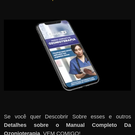
r
s
o
s
d
a
W
e
b
Se você quer Descobrir Sobre esses e outros
Detalhes sobre o Manual Completo Da
Ozonioterapia
, VEM COMIGO!