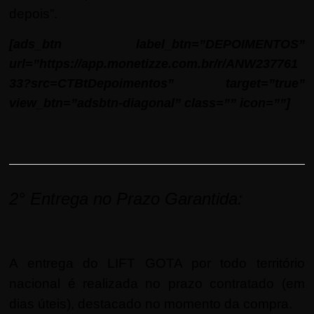
depois”.
[ads_btn label_btn=”DEPOIMENTOS”
url=”https://app.monetizze.com.br/r/ANW237761
33?src=CTBtDepoimentos” target=”true”
view_btn=”adsbtn-diagonal” class=”” icon=””]
2° E
ntrega no Prazo Garantida:
A entrega do LIFT GOTA por todo território
nacional é realizada no prazo contratado (em
dias úteis), destacado no momento da compra.