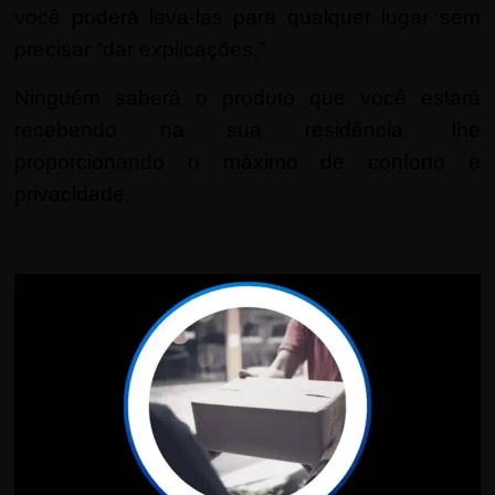
você poderá leva-las para qualquer lugar sem
precisar “dar explicações.”
Ninguém saberá o produto que você estará
recebendo na sua residência, lhe
proporcionando o máximo de conforto e
privacidade.