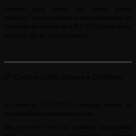
Portanto fique atento aos dados (email,
endereço, nome completo e etc) cadastrados no
momento da compra do LIFT GOTA para evitar
qualquer tipo de “dor de cabeça”.
3°
Compra 100% Segura e Confiável:
A compra do LIFT GOTA é realizada através de
uma plataforma totalmente segura.
São tomados todos os cuidados necessários
para que suas informações estejam