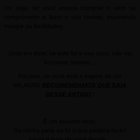
Ou seja, se você espera comprar e sem se
comprometer a fazer o uso correto, esperando
milagre ou facilidades…
Sinto em dizer, se este for o seu caso, não vai
funcionar mesmo…
Por isso, se você está a espera de um
MILAGRE
RECOMENDAMOS QUE SAIA
DESSE ARTIGO
!
É um assunto sério.
Da minha parte eu fiz o que poderia fazer!
Agora é hora de você decidir…