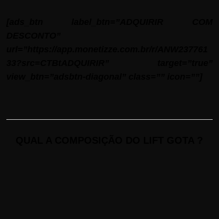
[ads_btn label_btn=”ADQUIRIR COM
DESCONTO”
url=”https://app.monetizze.com.br/r/ANW237761
33?src=CTBtADQUIRIR” target=”true”
view_btn=”adsbtn-diagonal” class=”” icon=””]
QUAL A COMPOSIÇÃO DO LIFT GOTA ?