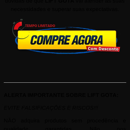
dúvidas de que
LIFT GOTA
vai atender as suas
necessidades e superar suas expectativas.
ALERTA IMPORTANTE SOBRE LIFT GOTA:
EVITE FALSIFICAÇÕES E RISCOS!!!
NÃO adquira produtos sem procedência e
qualidade garantidas. Não nos