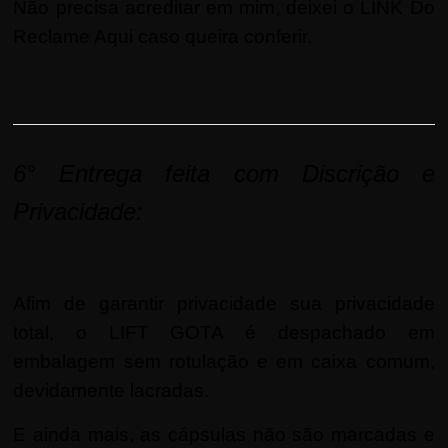
Não precisa acreditar em mim, deixei o
LINK Do
Reclame Aqui
caso queira conferir.
6° Entrega feita com Discrição e
P
rivacidade:
Afim de garantir privacidade sua privacidade
total, o LIFT GOTA é despachado em
embalagem sem rotulação e em caixa comum,
devidamente lacradas.
E ainda mais, as cápsulas não são marcadas e