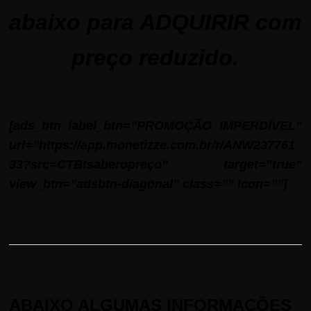
abaixo para ADQUIRIR com
preço reduzido.
[ads_btn label_btn=”PROMOÇÃO IMPERDÍVEL”
url=”https://app.monetizze.com.br/r/ANW237761
33?src=CTBtsaberopreço” target=”true”
view_btn=”adsbtn-diagonal” class=”” icon=””]
ABAIXO ALGUMAS INFORMAÇÕES