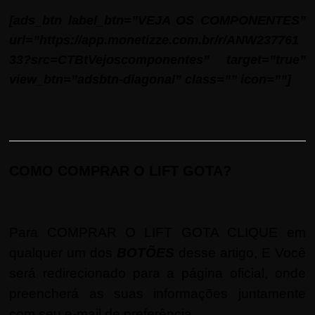
[ads_btn label_btn=”VEJA OS COMPONENTES”
url=”https://app.monetizze.com.br/r/ANW237761
33?src=CTBtVejoscomponentes” target=”true”
view_btn=”adsbtn-diagonal” class=”” icon=””]
COMO COMPRAR O LIFT GOTA?
Para COMPRAR O LIFT GOTA CLIQUE em
qualquer um dos
BOTÕES
desse artigo, E Você
será redirecionado para a página oficial, onde
preencherá as suas informações juntamente
com seu e-mail de preferência .