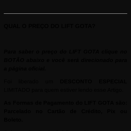
QUAL O PREÇO DO LIFT GOTA?
Para saber o preço do LIFT GOTA clique no
BOTÃO abaixo e você será direcionado para
a página oficial.
Foi liberado um
DESCONTO ESPECIAL
LIMITADO para quem estiver lendo esse Artigo.
As Formas de Pagamento do LIFT GOTA são:
Parcelado no Cartão de Crédito, Pix ou
Boleto.