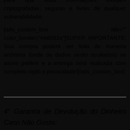
criptografadas, seguras e livres de qualquer
vulnerabilidade.
[ads_custom_box title=””
color_border=”#e8052e”]SUPER IMPORTANTE:
Sua compra poderá ser feita de maneira
anônima (onde os dados serão ocultados) se
assim preferir e a entrega será realizada com
completo sigilo e privacidade![/ads_custom_box]
4°
Garantia de Devolução do Dinheiro
Caso Não Goste: