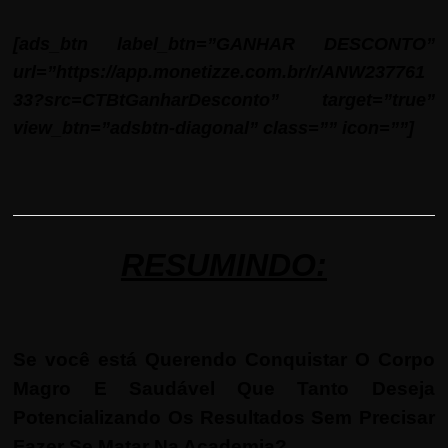
[ads_btn label_btn=”GANHAR DESCONTO”
url=”https://app.monetizze.com.br/r/ANW237761
33?src=CTBtGanharDesconto” target=”true”
view_btn=”adsbtn-diagonal” class=”” icon=””]
RESUMINDO:
Se você está Querendo Conquistar O Corpo
Magro E Saudável Que Tanto Deseja
Potencializando Os Resultados Sem Precisar
Fazer Se Matar Na Academia?