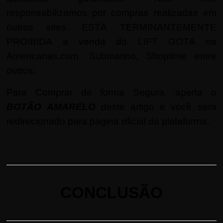
responsabilizamos por compras realizadas em
outros sites. ESTÁ TERMINANTEMENTE
PROIBIDA a venda do LIFT GOTA na
Americanas.com, Submarino, Shoptime entre
outros.
Para Comprar de forma Segura, aperta o
BOTÃO AMARELO
deste artigo e você será
redirecionado para página oficial da plataforma.
CONCLUSÃO