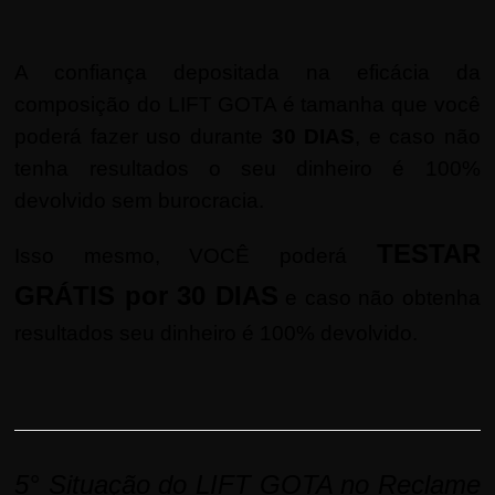
A confiança depositada na eficácia da
composição do LIFT GOTA é tamanha que você
poderá fazer uso durante
30 DIAS
, e caso não
tenha resultados o seu dinheiro é 100%
devolvido sem burocracia.
TESTAR
Isso mesmo, VOCÊ poderá
GRÁTIS por 30 DIAS
e caso não obtenha
resultados seu dinheiro é 100% devolvido.
5° Situação do LIFT GOTA no Reclame