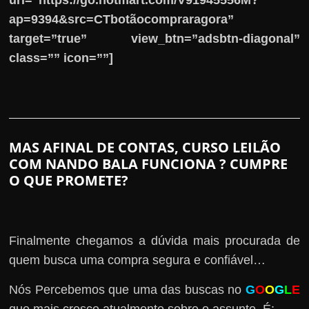
url=”https://go.hotmart.com/V91945556M?
ap=9394&src=CTbotãocompraragora”
target=”true” view_btn=”adsbtn-diagonal”
class=”” icon=””]
MAS AFINAL DE CONTAS, CURSO LEILÃO
COM NANDO BALA FUNCIONA ? CUMPRE
O QUE PROMETE?
Finalmente chegamos a dúvida mais procurada de
quem busca uma compra segura e confiável…
Nós Percebemos que uma das buscas no
G
O
O
G
L
E