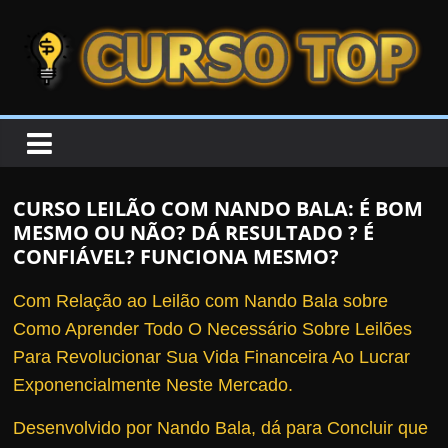
Skip to content
Skip to content
CURSOTOP
O
s
M
CURSO LEILÃO COM NANDO BALA: É BOM
e
MESMO OU NÃO? DÁ RESULTADO ? É
l
CONFIÁVEL? FUNCIONA MESMO?
h
Com Relação ao Leilão com Nando Bala sobre
o
Como Aprender Todo O Necessário Sobre Leilões
r
Para Revolucionar Sua Vida Financeira Ao Lucrar
e
Exponencialmente Neste Mercado.
s
C
Desenvolvido por Nando Bala, dá para Concluir que
u