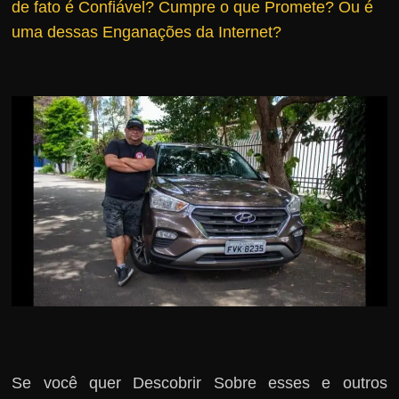
de fato é Confiável?
Cumpre o que Promete? Ou é
r
uma dessas Enganações da Internet?
s
o
s
d
a
W
e
b
Se você quer Descobrir Sobre esses e outros