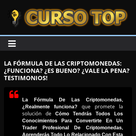
Skip to content
Skip to content
CURSOTOP
O
s
M
LA FÓRMULA DE LAS CRIPTOMONEDAS:
e
¿FUNCIONA? ¿ES BUENO? ¿VALE LA PENA?
l
TESTIMONIOS!
h
o
r
La Fórmula De Las Criptomonedas,
que promete la
¿Realmente funciona?
e
solución de
Cómo Tendrás Todos Los
s
Conocimientos Para Convertirte En Un
C
Trader Profesional De Criptomonedas,
u
Aprenderás Todo Lo Relacionado Con Esta