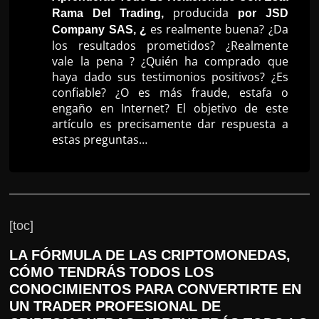
producida
Rama Del Trading,
por JSD
r
es realmente buena? ¿Da
Company SAS, ¿
s
los resultados prometidos? ¿Realmente
o
vale la pena ? ¿Quién ha comprado que
s
haya dado sus testimonios positivos? ¿Es
confiable? ¿O es más fraude, estafa o
d
engaño en Internet? El objetivo de este
a
artículo es precisamente dar respuesta a
W
estas preguntas…
e
b
[toc]
LA FÓRMULA DE LAS CRIPTOMONEDAS,
CÓMO TENDRÁS TODOS LOS
CONOCIMIENTOS PARA CONVERTIRTE EN
UN TRADER PROFESIONAL DE