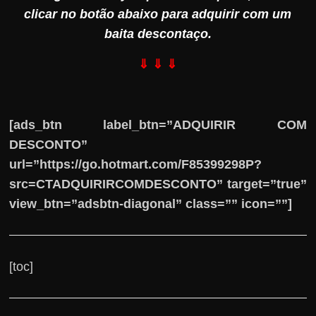
clicar no botão abaixo para adquirir com um
baita descontaço.
⇓ ⇓ ⇓
[ads_btn label_btn=”ADQUIRIR COM
DESCONTO”
url=”https://go.hotmart.com/F85399298P?
src=CTADQUIRIRCOMDESCONTO” target=”true”
view_btn=”adsbtn-diagonal” class=”” icon=””]
[toc]