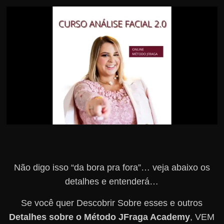
r
s
o
s
d
a
W
e
b
Não digo isso “da bora pra fora”… veja abaixo os
detalhes e entenderá…
Se você quer Descobrir Sobre esses e outros
Detalhes sobre o Método JFraga Academy
, VEM