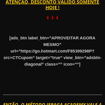
ATENÇÃO, DESCONTO VÁLIDO SOMENTE
HOJE !
⇓ ⇓ ⇓
[ads_btn label_btn=”APROVEITAR AGORA
MESMO”
url=”https://go.hotmart.com/F85399298P?
src=CTCupom” target=”true” view_btn=”adsbtn-
diagonal” class=”” icon=””]
ENTÃO, O MÉTODO JFRAGA ACADEMY VALE A