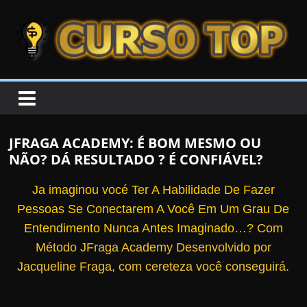
Skip to content
Skip to content
CURSOTOP
O
s
M
JFRAGA ACADEMY: É BOM MESMO OU
e
NÃO? DÁ RESULTADO ? É CONFIÁVEL?
l
h
Ja imaginou vocé Ter A Habilidade De Fazer
o
Pessoas Se Conectarem A Você Em Um Grau De
r
Entendimento Nunca Antes Imaginado…?
Com
e
Método JFraga Academy Desenvolvido por
s
Jacqueline Fraga, com cereteza você conseguirá.
C
u