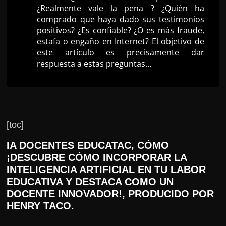
¿Realmente vale la pena ? ¿Quién ha
r
comprado que haya dado sus testimonios
s
positivos? ¿Es confiable? ¿O es más fraude,
o
estafa o engaño en Internet? El objetivo de
este artículo es precisamente dar
s
respuesta a estas preguntas…
d
a
W
e
b
[toc]
IA DOCENTES EDUCATAC, CÓMO
¡DESCUBRE CÓMO INCORPORAR LA
INTELIGENCIA ARTIFICIAL EN TU LABOR
EDUCATIVA Y DESTACA COMO UN
DOCENTE INNOVADOR!, PRODUCIDO POR
HENRY TACO.