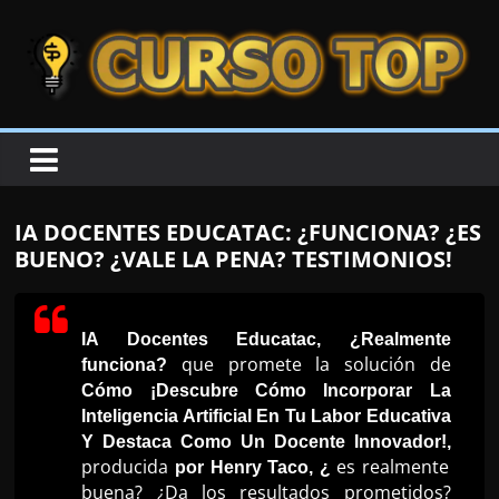
Skip to content
Skip to content
CURSOTOP
O
s
M
IA DOCENTES EDUCATAC: ¿FUNCIONA? ¿ES
e
BUENO? ¿VALE LA PENA? TESTIMONIOS!
l
h
o
IA Docentes Educatac, ¿Realmente
que promete la solución de
funciona?
r
Cómo ¡Descubre Cómo Incorporar La
e
Inteligencia Artificial En Tu Labor Educativa
s
Y Destaca Como Un Docente Innovador!,
C
producida
es realmente
por Henry Taco, ¿
buena? ¿Da los resultados prometidos?
u