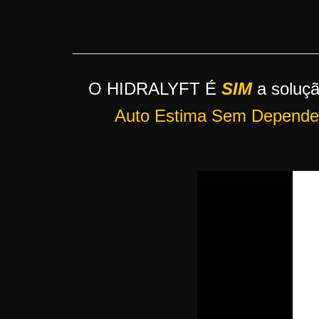
r
s
o
s
O HIDRALYFT É
SIM
a soluç
d
a
Auto Estima Sem Depender
W
e
b