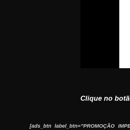
Clique no bot
[ads_btn label_btn=”PROMOÇÃO IMPERD