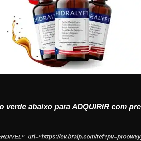
ão verde abaixo para ADQUIRIR com pr
ÍVEL” url=”https://ev.braip.com/ref?pv=proow6y