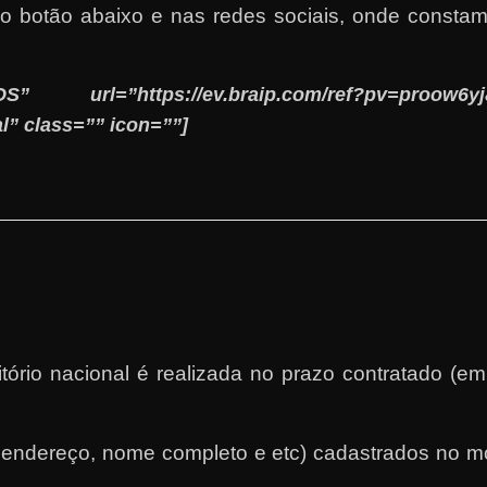
o botão abaixo e nas redes sociais, onde consta
url=”https://ev.braip.com/ref?pv=proow6yj&
l” class=”” icon=””]
tório nacional é realizada no prazo contratado (e
il, endereço, nome completo e etc) cadastrados n