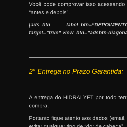
Você pode comprovar isso acessando 
“antes e depois”.
[ads_btn label_btn=”DEPOIMENTOS” 
target=”true” view_btn=”adsbtn-diagona
2° E
ntrega no Prazo Garantida:
A entrega do HIDRALYFT por todo terri
compra.
Portanto fique atento aos dados (ema
evitar qualquer tipo de “dor de cabeça”.