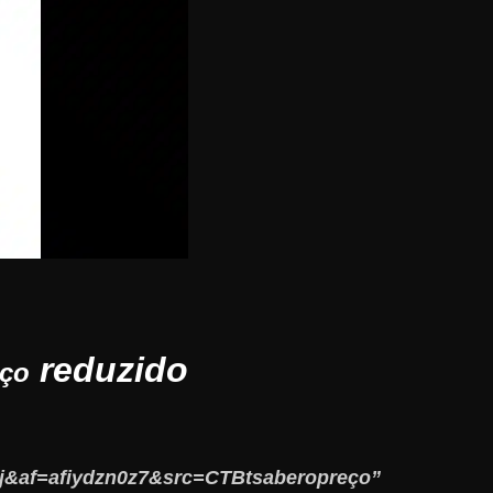
reduzido
eço
j&af=afiydzn0z7&src=CTBtsaberopreço”