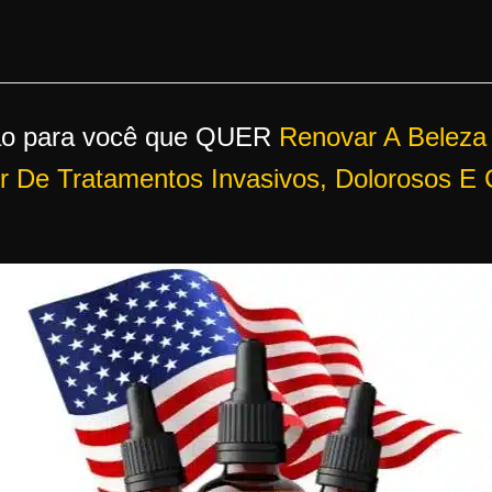
ão para você que QUER
Renovar A Beleza
 De Tratamentos Invasivos, Dolorosos E