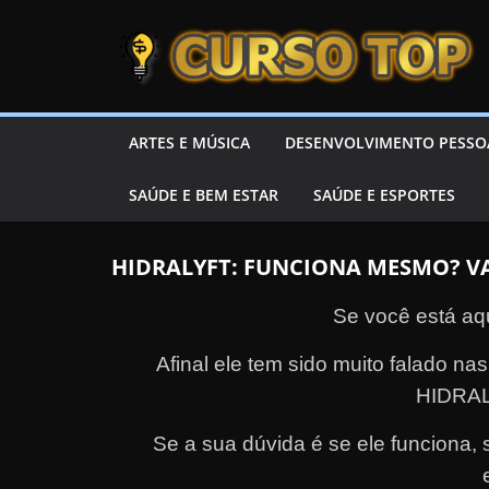
Skip to content
Skip to content
CURSOTOP
O
ARTES E MÚSICA
DESENVOLVIMENTO PESSO
s
SAÚDE E BEM ESTAR
SAÚDE E ESPORTES
M
e
l
HIDRALYFT: FUNCIONA MESMO? V
h
Se você está aq
o
r
Afinal ele tem sido muito falado n
e
HIDRAL
s
Se a sua dúvida é se ele funciona, se
C
u