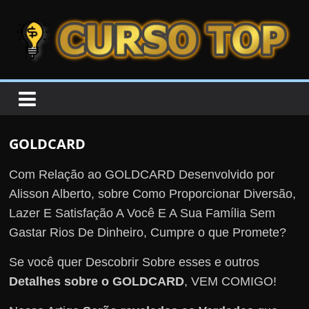
Skip to content
Skip to content
CURSOTOP
O
s
M
GOLDCARD
e
l
Com Relação ao GOLDCARD Desenvolvido por
h
Alisson Alberto, sobre Como Proporcionar Diversão,
o
Lazer E Satisfação A Você E A Sua Família Sem
r
Gastar Rios De Dinheiro, Cumpre o que Promete?
e
Se você quer Descobrir Sobre esses e outros
s
Detalhes sobre o GOLDCARD
, VEM COMIGO!
C
u