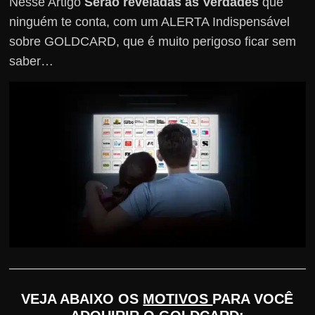
Nesse Artigo
Serão reveladas as Verdades
que
r
ninguém te conta, com um ALERTA Indispensável
s
sobre GOLDCARD, que é muito perigoso ficar sem
o
saber…
s
d
a
W
e
b
VEJA ABAIXO OS
MOTIVOS
PARA VOCÊ