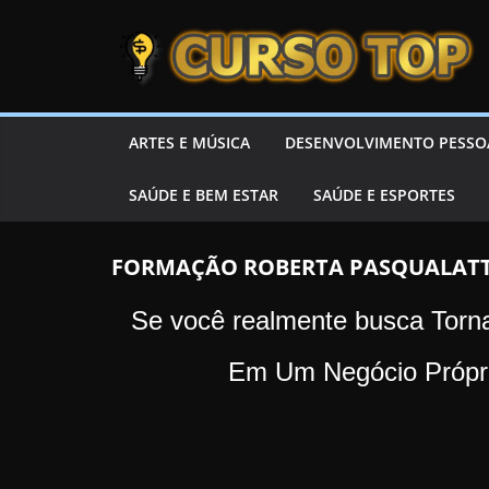
Skip to content
Skip to content
CURSOTOP
O
ARTES E MÚSICA
DESENVOLVIMENTO PESSO
s
SAÚDE E BEM ESTAR
SAÚDE E ESPORTES
M
e
l
FORMAÇÃO ROBERTA PASQUALATTO
h
Se você realmente busca Tor
o
r
Em Um Negócio Própr
e
s
C
u