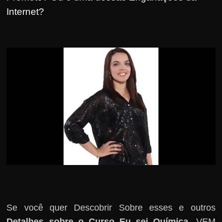
r
Internet?
s
o
s
d
a
W
e
b
Se você quer Descobrir Sobre esses e outros
Detalhes sobre o Curso Eu sei Química
, VEM