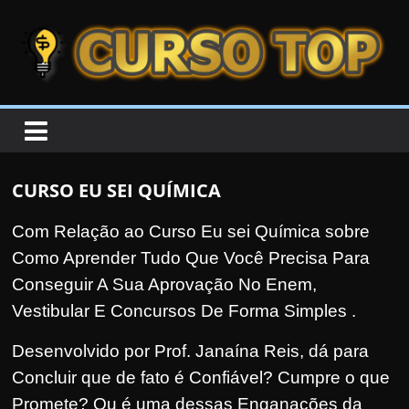
Skip to content
Skip to content
CURSOTOP
O
s
M
CURSO EU SEI QUÍMICA
e
l
Com Relação ao Curso Eu sei Química sobre
h
Como Aprender Tudo Que Você Precisa Para
o
Conseguir A Sua Aprovação No Enem,
r
Vestibular E Concursos De Forma Simples .
e
Desenvolvido por Prof. Janaína Reis, dá para
s
Concluir que de fato é Confiável?
Cumpre o que
C
u
Promete? Ou é uma dessas Enganações da