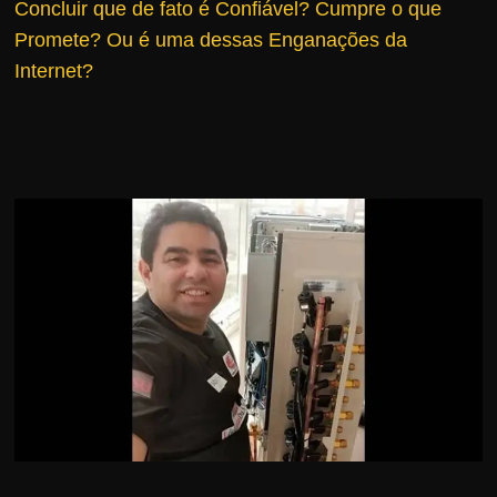
Concluir que de fato é Confiável?
Cumpre o que
r
Promete? Ou é uma dessas Enganações da
s
Internet?
o
s
d
a
W
e
b