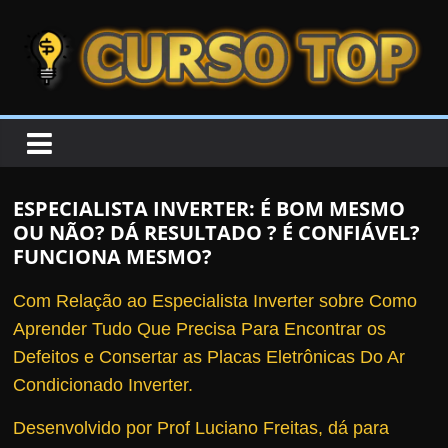
Skip to content
Skip to content
CURSOTOP
O
s
M
ESPECIALISTA INVERTER: É BOM MESMO
e
OU NÃO? DÁ RESULTADO ? É CONFIÁVEL?
l
FUNCIONA MESMO?
h
Com Relação ao Especialista Inverter sobre Como
o
Aprender Tudo Que Precisa Para Encontrar os
r
Defeitos e Consertar as Placas Eletrônicas Do Ar
e
Condicionado Inverter.
s
C
Desenvolvido por Prof Luciano Freitas, dá para
u