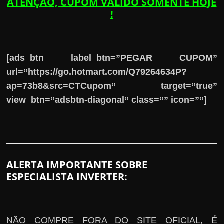
ATENÇÃO, CUPOM VÁLIDO SOMENTE HOJE
!
[ads_btn label_btn=”PEGAR CUPOM”
url=”https://go.hotmart.com/Q79264634P?
ap=73b8&src=CTCupom” target=”true”
view_btn=”adsbtn-diagonal” class=”” icon=””]
ALERTA IMPORTANTE SOBRE
ESPECIALISTA INVERTER:
NÃO COMPRE FORA DO SITE OFICIAL, É