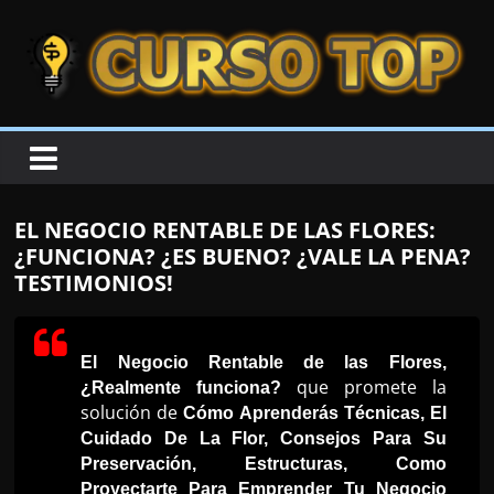
Skip to content
Skip to content
CURSOTOP
O
s
M
EL NEGOCIO RENTABLE DE LAS FLORES:
e
¿FUNCIONA? ¿ES BUENO? ¿VALE LA PENA?
l
TESTIMONIOS!
h
o
r
El Negocio Rentable de las Flores,
que promete la
¿Realmente funciona?
e
solución de
Cómo Aprenderás Técnicas, El
s
Cuidado De La Flor, Consejos Para Su
C
Preservación, Estructuras, Como
u
Proyectarte Para Emprender Tu Negocio