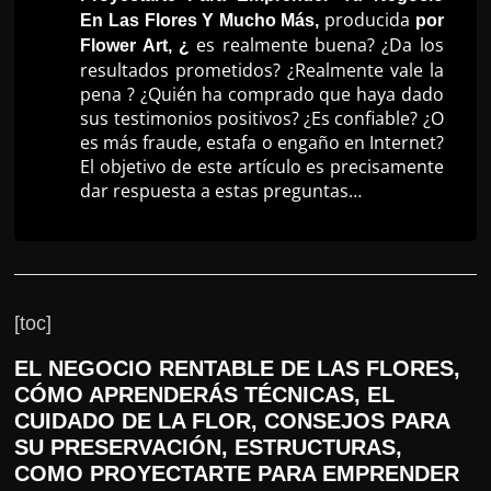
producida
En Las Flores Y Mucho Más,
por
r
es realmente buena? ¿Da los
Flower Art, ¿
s
resultados prometidos? ¿Realmente vale la
o
pena ? ¿Quién ha comprado que haya dado
s
sus testimonios positivos? ¿Es confiable? ¿O
es más fraude, estafa o engaño en Internet?
d
El objetivo de este artículo es precisamente
a
dar respuesta a estas preguntas…
W
e
b
[toc]
EL NEGOCIO RENTABLE DE LAS FLORES,
CÓMO APRENDERÁS TÉCNICAS, EL
CUIDADO DE LA FLOR, CONSEJOS PARA
SU PRESERVACIÓN, ESTRUCTURAS,
COMO PROYECTARTE PARA EMPRENDER