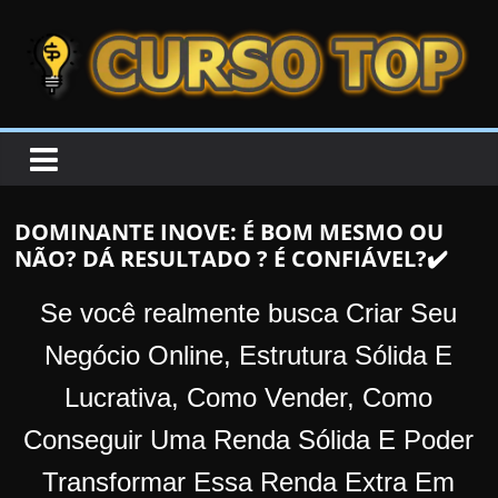
Skip to content
Skip to content
CURSOTOP
O
s
M
DOMINANTE INOVE: É BOM MESMO OU
e
NÃO? DÁ RESULTADO ? É CONFIÁVEL?✔️
l
h
Se você realmente busca Criar Seu
o
Negócio Online, Estrutura Sólida E
r
Lucrativa, Como Vender, Como
e
s
Conseguir Uma Renda Sólida E Poder
C
Transformar Essa Renda Extra Em
u