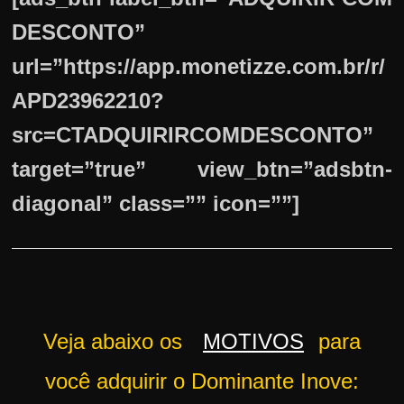
DESCONTO”
url=”https://app.monetizze.com.br/r/
APD23962210?
src=CTADQUIRIRCOMDESCONTO”
target=”true” view_btn=”adsbtn-
diagonal” class=”” icon=””]
Veja abaixo os
MOTIVOS
para
você adquirir o Dominante Inove: