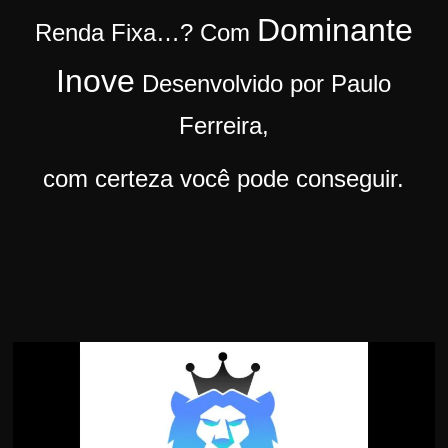
r
Dominante
Renda Fixa…?
Com
s
Inove
o
Desenvolvido por Paulo
s
Ferreira,
d
a
com certeza você pode conseguir.
W
e
b