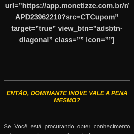
url=”https://app.monetizze.com.br/r/
APD23962210?src=CTCupom”
target=”true” view_btn=”adsbtn-
diagonal” class=”” icon=””]
ENTÃO, DOMINANTE INOVE VALE A PENA
MESMO?
Se Você está procurando obter conhecimento