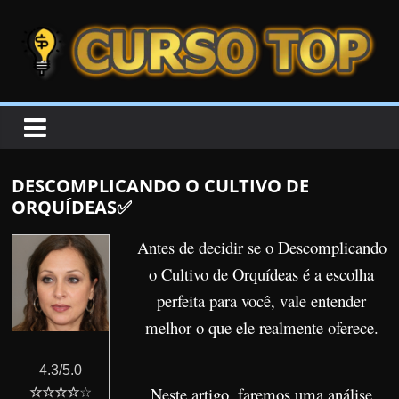
Skip to content
Skip to content
CURSOTOP
O
s
M
DESCOMPLICANDO O CULTIVO DE
e
ORQUÍDEAS✅
l
h
Antes de decidir se o Descomplicando
o
o Cultivo de Orquídeas é a escolha
r
perfeita para você, vale entender
e
melhor o que ele realmente oferece.
s
C
4.3/5.0
Neste artigo, faremos uma análise
u
☆☆☆☆
☆