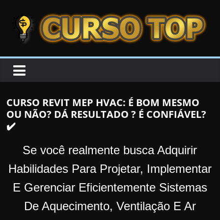
Skip to content
Skip to content
CURSOTOP
O
s
M
CURSO REVIT MEP HVAC: É BOM MESMO
e
OU NÃO? DÁ RESULTADO ? É CONFIÁVEL?
l
✔️
h
o
Se você realmente busca Adquirir
r
Habilidades Para Projetar, Implementar
e
E Gerenciar Eficientemente Sistemas
s
C
De Aquecimento, Ventilação E Ar
u