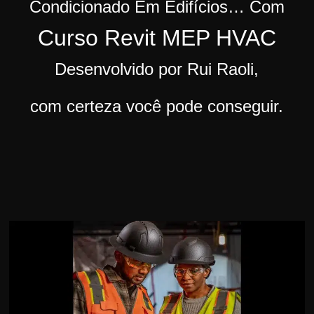
Condicionado Em Edifícios…
Com
r
Curso Revit MEP HVAC
s
o
Desenvolvido por Rui Raoli,
s
d
com certeza você pode conseguir.
a
W
e
b