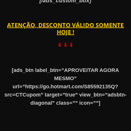
[/ads_custom_box]
ATENÇÃO, DESCONTO VÁLIDO SOMENTE
HOJE !
⇓ ⇓ ⇓
[ads_btn label_btn=”APROVEITAR AGORA
MESMO”
url=”https://go.hotmart.com/S85592135Q?
src=CTCupom” target=”true” view_btn=”adsbtn-
diagonal” class=”” icon=””]