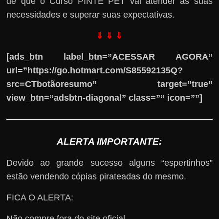
de que o Curso PINTE PET vai atender as suas
necessidades e superar suas expectativas.
⇓ ⇓ ⇓
[ads_btn label_btn=”ACESSAR AGORA”
url=”https://go.hotmart.com/S85592135Q?
src=CTbotãoresumo” target=”true”
view_btn=”adsbtn-diagonal” class=”” icon=””]
ALERTA IMPORTANTE:
Devido ao grande sucesso alguns “espertinhos”
estão vendendo cópias pirateadas do mesmo.
FICA O ALERTA:
Não compre fora do site oficial.