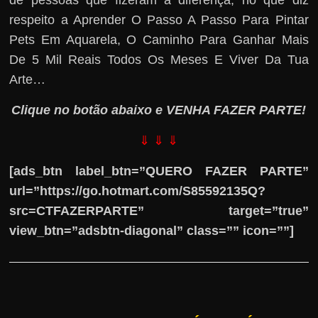
de pessoas que fizeram a diferença, no que diz
respeito a Aprender O Passo A Passo Para Pintar
Pets Em Aquarela, O Caminho Para Ganhar Mais
De 5 Mil Reais Todos Os Meses E Viver Da Tua
Arte…
Clique no botão abaixo e VENHA FAZER PARTE!
⇓ ⇓ ⇓
[ads_btn label_btn=”QUERO FAZER PARTE”
url=”https://go.hotmart.com/S85592135Q?
src=CTFAZERPARTE” target=”true”
view_btn=”adsbtn-diagonal” class=”” icon=””]