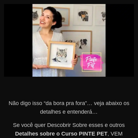
r
s
o
s
d
a
W
e
b
Não digo isso “da bora pra fora”… veja abaixo os
detalhes e entenderá…
Se você quer Descobrir Sobre esses e outros
Detalhes sobre o Curso PINTE PET
, VEM