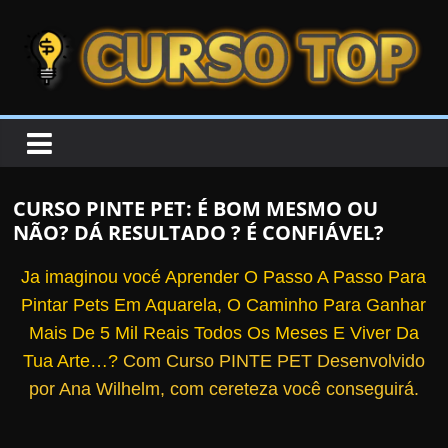
Skip to content
Skip to content
CURSOTOP
O
s
M
CURSO PINTE PET: É BOM MESMO OU
e
NÃO? DÁ RESULTADO ? É CONFIÁVEL?
l
h
Ja imaginou vocé Aprender O Passo A Passo Para
o
Pintar Pets Em Aquarela, O Caminho Para Ganhar
r
Mais De 5 Mil Reais Todos Os Meses E Viver Da
e
Tua Arte…?
Com Curso PINTE PET Desenvolvido
s
por Ana Wilhelm, com cereteza você conseguirá.
C
u