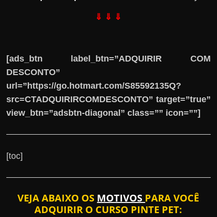
⇓ ⇓ ⇓
[ads_btn label_btn=”ADQUIRIR COM
DESCONTO”
url=”https://go.hotmart.com/S85592135Q?
src=CTADQUIRIRCOMDESCONTO” target=”true”
view_btn=”adsbtn-diagonal” class=”” icon=””]
[toc]
VEJA ABAIXO OS
MOTIVOS
PARA VOCÊ
ADQUIRIR O CURSO PINTE PET: