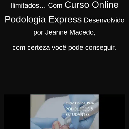
Curso Online
Ilimitados…
Com
r
s
Podologia Express
Desenvolvido
o
s
por Jeanne Macedo,
d
com certeza você pode conseguir.
a
W
e
b