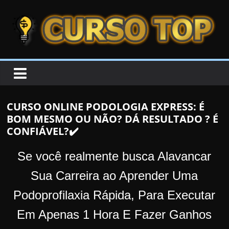
Skip to content
Skip to content
CURSOTOP
O
s
M
CURSO ONLINE PODOLOGIA EXPRESS: É
e
BOM MESMO OU NÃO? DÁ RESULTADO ? É
l
CONFIÁVEL?✔️
h
o
Se você realmente busca Alavancar
r
Sua Carreira ao Aprender Uma
e
Podoprofilaxia Rápida, Para Executar
s
C
Em Apenas 1 Hora E Fazer Ganhos
u