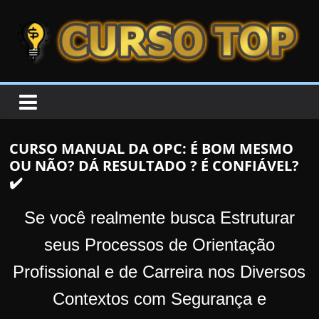
Skip to content
Skip to content
CURSOTOP
O
s
M
CURSO MANUAL DA OPC: É BOM MESMO
e
OU NÃO? DÁ RESULTADO ? É CONFIÁVEL?
l
✔️
h
o
Se você realmente busca Estruturar
r
seus Processos de Orientação
e
Profissional e de Carreira nos Diversos
s
C
Contextos com Segurança e
u