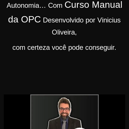
Curso Manual
Autonomia…
Com
r
s
da OPC
Desenvolvido por Vinicius
o
s
Oliveira,
d
com certeza você pode conseguir.
a
W
e
b