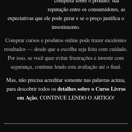
completa sobre o produto: sua
r
reputação entre os consumidores, as
s
expectativas que ele pode gerar e se o preço justifica o
o
investimento.
s
Comprar cursos e produtos online pode trazer excelentes
d
a
resultados — desde que a escolha seja feita com cuidado.
W
Por isso, se você quer evitar frustrações e investir com
e
segurança, continue lendo esta avaliação até o final.
b
Mas, não precisa acreditar somente nas palavras acima,
detalhes sobre o Curso Livros
para descobrir todos os
em Ação
, CONTINUE LENDO O ARTIGO!