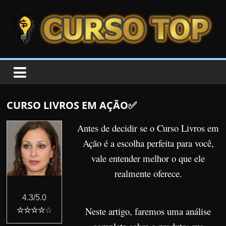
Skip to content
Skip to content
CURSOTOP
O
s
M
CURSO LIVROS EM AÇÃO✅
e
l
Antes de decidir se o Curso Livros em
h
Ação é a escolha perfeita para você,
o
vale entender melhor o que ele
r
realmente oferece.
e
s
4.3/5.0
C
Neste artigo, faremos uma análise
☆☆☆☆
☆
u