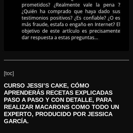
prometidos? ¿Realmente vale la pena ?
r
¿Quién ha comprado que haya dado sus
s
testimonios positivos? ¿Es confiable? ¿O es
o
más fraude, estafa o engaño en Internet? El
objetivo de este artículo es precisamente
s
dar respuesta a estas preguntas…
d
a
W
e
b
[toc]
CURSO JESSI’S CAKE, CÓMO
APRENDERÁS RECETAS EXPLICADAS
PASO A PASO Y CON DETALLE, PARA
REALIZAR MACARONS COMO TODO UN
EXPERTO, PRODUCIDO POR JESSICA
GARCÍA.