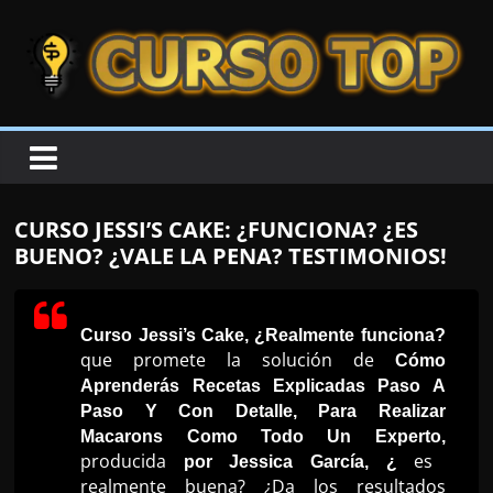
Skip to content
Skip to content
CURSOTOP
O
s
M
CURSO JESSI’S CAKE: ¿FUNCIONA? ¿ES
e
BUENO? ¿VALE LA PENA? TESTIMONIOS!
l
h
o
Curso Jessi’s Cake, ¿Realmente funciona?
que promete la solución de
Cómo
r
Aprenderás Recetas Explicadas Paso A
e
Paso Y Con Detalle, Para Realizar
s
Macarons Como Todo Un Experto,
C
producida
es
por Jessica García, ¿
realmente buena? ¿Da los resultados
u