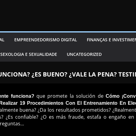
AL
EMPREENDEDORISMO DIGITAL
FINANÇAS E INVESTIM
SEXOLOGIA E SEXUALIDADE
UNCATEGORIZED
UNCIONA? ¿ES BUENO? ¿VALE LA PENA? TEST
que promete la solución de
ente funciona?
Cómo ¡Convi
ealizar 19 Procedimientos Con El Entrenamiento En Elect
ealmente buena? ¿Da los resultados prometidos? ¿Realment
? ¿Es confiable? ¿O es más fraude, estafa o engaño en I
preguntas…